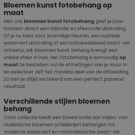
pagina
i
i
i
i
Bloemen kunst fotobehang op
i
n
n
n
n
maat
n
a
a
a
a
a
Met ons
bloemen kunst fotobehang
geef je jouw
interieur direct een stijlvolle en sfeervolle uitstraling.
Of je nu kiest voor levendige kleuren, een subtiele
waterverf uitstraling of een indrukwekkend zwart-wit
ontwerp, elk bloemen kunst behang brengt een
unieke sfeer in huis. Het fotobehang is eenvoudig
op
maat
te bestellen: vul de afmetingen van je muur in
en selecteer zelf het mooiste deel van de afbeelding.
Zo ben je altijd verzekerd van een perfect passend
resultaat.
Verschillende stijlen bloemen
behang
Onze collectie biedt een breed scala aan stijlen. Van
realistische bloemen schilderijen behangen tot
moderne waterverf en minimalistische zwart-wit