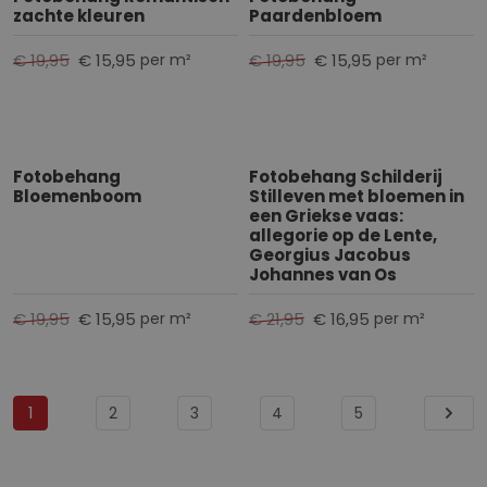
zachte kleuren
Paardenbloem
€ 19,95
€ 15,95
€ 19,95
€ 15,95
per m²
per m²
Fotobehang
Fotobehang Schilderij
Bloemenboom
Stilleven met bloemen in
een Griekse vaas:
allegorie op de Lente,
Georgius Jacobus
Johannes van Os
€ 19,95
€ 15,95
€ 21,95
€ 16,95
per m²
per m²
Pagina
Je
P
P
P
P
1
2
3
4
5
P
leest
a
a
a
a
a
momenteel
g
g
g
g
g