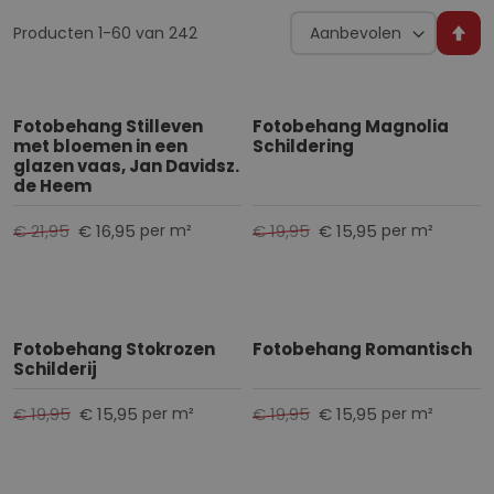
voor extra stevigheid of Airtex voor een naadloze en
Sorteer op
Producten
1
-
60
van
242
onderhoudsvriendelijke afwerking. Zo vind je altijd het
V
ideale bloemen behang dat past bij jouw interieur en
a
stijl.
n
h
Fotobehang Stilleven
Fotobehang Magnolia
met bloemen in een
Schildering
o
glazen vaas, Jan Davidsz.
o
de Heem
g
n
€ 21,95
€ 16,95
€ 19,95
€ 15,95
per m²
per m²
a
a
r
l
Fotobehang Stokrozen
Fotobehang Romantisch
a
Schilderij
a
g
€ 19,95
€ 15,95
€ 19,95
€ 15,95
per m²
per m²
s
o
r