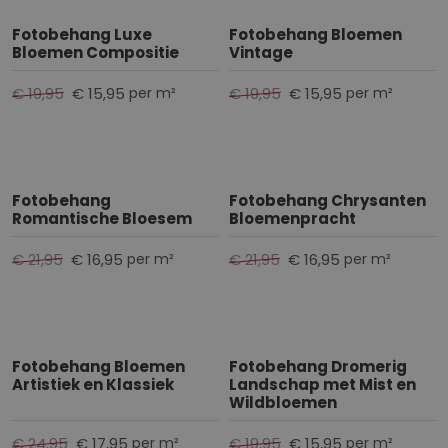
t
Fotobehang Luxe
Fotobehang Bloemen
e
Bloemen Compositie
Vintage
r
€ 19,95
€ 15,95
€ 19,95
€ 15,95
per m²
per m²
e
n
Fotobehang
Fotobehang Chrysanten
Romantische Bloesem
Bloemenpracht
€ 21,95
€ 16,95
€ 21,95
€ 16,95
per m²
per m²
Fotobehang Bloemen
Fotobehang Dromerig
Artistiek en Klassiek
Landschap met Mist en
Wildbloemen
€ 24,95
€ 17,95
€ 19,95
€ 15,95
per m²
per m²