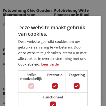
Fotobehang Chic Gouden
Fotobehang Witte
Bloemenpatroon
Pioenrozen in Bloei
€ 21,95
€ 16,95
€ 19,95
€ 15,95
per m²
per m²
Deze website maakt gebruik
van cookies.
Deze website gebruikt cookies om uw
gebruikerservaring te verbeteren. Door
Fotobehang Elegante
Fotobehang Schilderij
onze website te gebruiken, stemt u in met
Bloemenkunst
van Pioenrozen
alle cookies in overeenstemming met ons
€ 21,95
€ 16,95
€ 19,95
€ 15,95
per m²
per m²
Cookiebeleid.
Lees verder
Strikt
Prestatie
Targeting
noodzakelijk
Fotobehang Kleurrijke
Fotobehang
Bloemen Compositie
Kersenbloesem
Functioneel
€ 19,95
€ 15,95
€ 19,95
€ 15,95
per m²
per m²