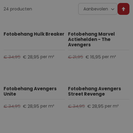
Sorteer op
24
producten
V
a
n
h
Fotobehang Hulk Breaker
Fotobehang Marvel
Actiehelden - The
o
Avengers
o
g
€ 34,95
€ 28,95
€ 21,95
€ 16,95
per m²
per m²
n
a
a
r
Fotobehang Avengers
Fotobehang Avengers
l
Unite
Street Revenge
a
a
€ 34,95
€ 28,95
€ 34,95
€ 28,95
per m²
per m²
g
s
o
r