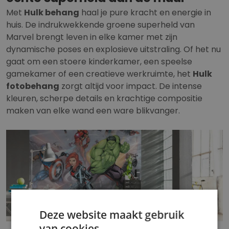
Met
Hulk behang
haal je pure kracht en energie in
huis. De indrukwekkende groene superheld van
Marvel brengt leven in elke kamer met zijn
dynamische poses en explosieve uitstraling. Of het nu
gaat om een stoere kinderkamer, een speelse
gamekamer of een creatieve werkruimte, het
Hulk
fotobehang
zorgt altijd voor impact. De intense
kleuren, scherpe details en krachtige compositie
maken van elke wand een ware blikvanger.
Deze website maakt gebruik
van cookies.