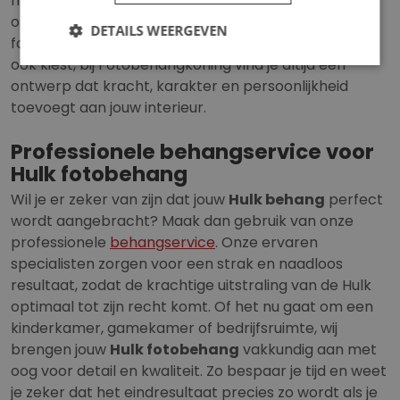
met iconen zoals Iron Man, Thor en The Avengers. Of
ontdek onze vrolijke
Disney collecties
vol kleur,
DETAILS WEERGEVEN
fantasie en avontuur voor jong en oud. Welke stijl je
ook kiest, bij Fotobehangkoning vind je altijd een
ontwerp dat kracht, karakter en persoonlijkheid
toevoegt aan jouw interieur.
Professionele behangservice voor
Hulk fotobehang
Wil je er zeker van zijn dat jouw
Hulk behang
perfect
wordt aangebracht? Maak dan gebruik van onze
professionele
behangservice
. Onze ervaren
specialisten zorgen voor een strak en naadloos
resultaat, zodat de krachtige uitstraling van de Hulk
optimaal tot zijn recht komt. Of het nu gaat om een
kinderkamer, gamekamer of bedrijfsruimte, wij
brengen jouw
Hulk fotobehang
vakkundig aan met
oog voor detail en kwaliteit. Zo bespaar je tijd en weet
je zeker dat het eindresultaat precies zo wordt als je