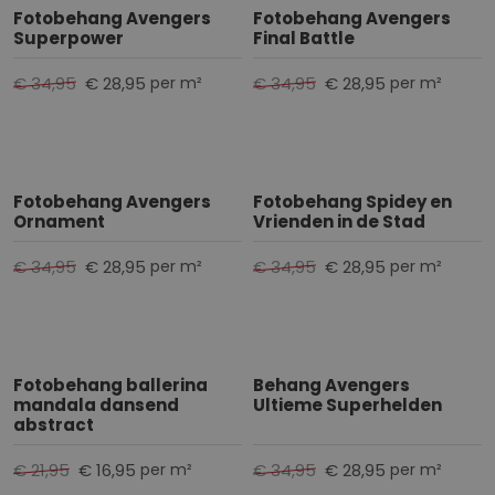
Fotobehang Avengers
Fotobehang Avengers
t
Superpower
Final Battle
e
r
€ 34,95
€ 28,95
€ 34,95
€ 28,95
per m²
per m²
e
n
Fotobehang Avengers
Fotobehang Spidey en
Ornament
Vrienden in de Stad
€ 34,95
€ 28,95
€ 34,95
€ 28,95
per m²
per m²
Fotobehang ballerina
Behang Avengers
mandala dansend
Ultieme Superhelden
abstract
€ 21,95
€ 16,95
€ 34,95
€ 28,95
per m²
per m²