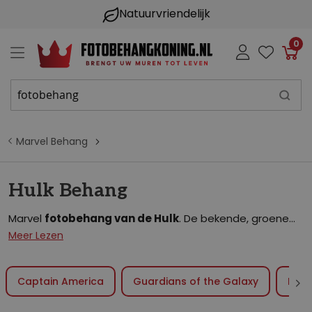
Natuurvriendelijk
0
Win
Marvel Behang
Hulk Behang
Marvel
fotobehang van de Hulk
. De bekende, groene
superheld is sterker dan wie dan ook en lijkt dwars door
Meer Lezen
je muur je kamer binnen te stappen! Bestel het Hulk
behang en pimp hiermee de kinderkamer, slaapkamer,
Captain America
Guardians of the Galaxy
Iron
gamekamer of iedere andere ruimte helemaal op.