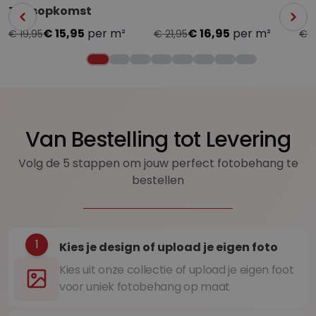
Zonsopkomst
€ 15,95
per m²
€ 16,95
per m²
€ 19,95
€ 21,95
€ 1
Van Bestelling tot Levering
Volg de 5 stappen om jouw perfect fotobehang te
bestellen
1
Kies je design of upload je eigen foto
Kies uit onze collectie of upload je eigen foot
voor uniek fotobehang op maat