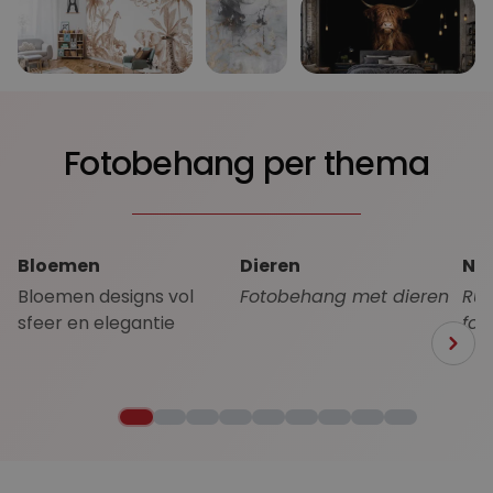
Fotobehang per thema
Bloemen
Dieren
Na
Bloemen designs vol
Fotobehang met dieren
Ru
sfeer en elegantie
fot