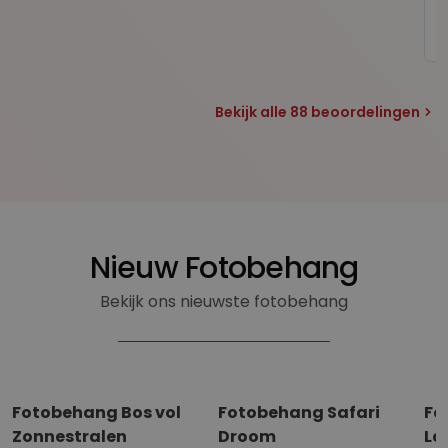
Bekijk alle 88 beoordelingen
Nieuw Fotobehang
Bekijk ons nieuwste fotobehang
Fotobehang Bos vol
Fotobehang Safari
Fo
Zonnestralen
Droom
La