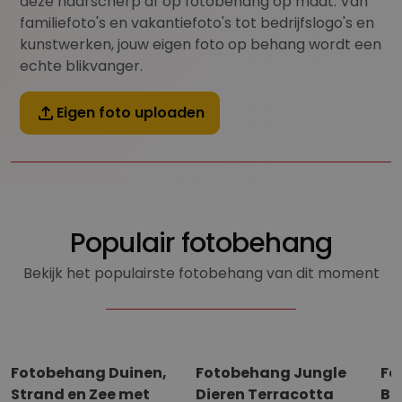
deze haarscherp af op fotobehang op maat. Van
familiefoto's en vakantiefoto's tot bedrijfslogo's en
kunstwerken, jouw eigen foto op behang wordt een
echte blikvanger.
Eigen foto uploaden
Populair fotobehang
Bekijk het populairste fotobehang van dit moment
Fotobehang Duinen,
Fotobehang Jungle
Fo
Strand en Zee met
Dieren Terracotta
Bl