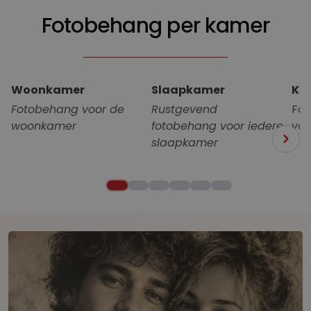
Fotobehang per kamer
Woonkamer
Slaapkamer
Ki
Fotobehang voor de
Rustgevend
Fan
woonkamer
fotobehang voor iedere
voo
slaapkamer