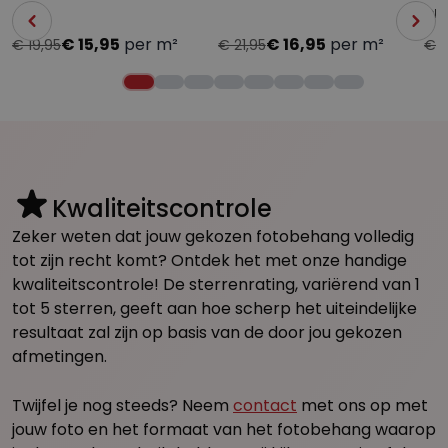
en
€ 15,95
per m²
€ 16,95
per m²
€ 19,95
€ 21,95
€ 1
Kwaliteitscontrole
Zeker weten dat jouw gekozen fotobehang volledig
tot zijn recht komt? Ontdek het met onze handige
kwaliteitscontrole! De sterrenrating, variërend van 1
tot 5 sterren, geeft aan hoe scherp het uiteindelijke
resultaat zal zijn op basis van de door jou gekozen
afmetingen.
Twijfel je nog steeds? Neem
contact
met ons op met
jouw foto en het formaat van het fotobehang waarop