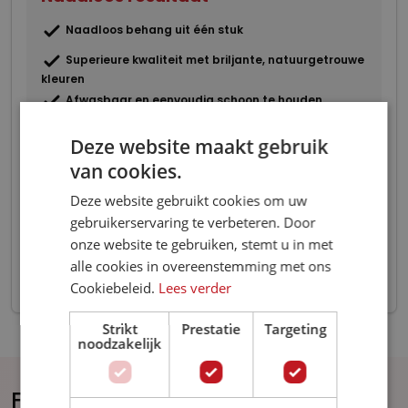
Naadloos behang uit één stuk
Superieure kwaliteit met briljante, natuurgetrouwe
kleuren
Afwasbaar en eenvoudig schoon te houden
Uitzonderlijk sterk en duurzaam materiaal
Deze website maakt gebruik
Zeer geschikt voor intensief gebruikte zakelijke
van cookies.
ruimtes
Brandvertragend B1-certificering
Deze website gebruikt cookies om uw
Prachtige, haarscherpe afdrukken met diepe
gebruikerservaring te verbeteren. Door
contrasten
onze website te gebruiken, stemt u in met
Maximale impact door enorme afmetingen zonder
alle cookies in overeenstemming met ons
onderbreking
Cookiebeleid.
Lees verder
Strikt
Prestatie
Targeting
noodzakelijk
Fotobehang voor iedere woonstijl