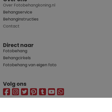
Over Fotobehangkoning.nl
Behangservice
Behanginstructies
Contact
Direct naar
Fotobehang
Behangcirkels
Fotobehang van eigen foto
Volg ons
© 2010 - 2026 Fotobehangkoning.nl
Privacy statement
Algemene voorwaarden