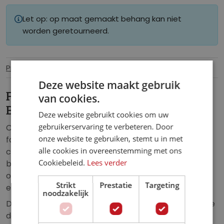
Let op: op maat gemaakt behang kan niet
worden geretourneerd.
Productinformatie
Specificaties
Deze website maakt gebruik
Fotobehang Chrysanten
van cookies.
Bloemenpracht
Deze website gebruikt cookies om uw
gebruikerservaring te verbeteren. Door
Creëer een weelderige en elegante sfeer met het
onze website te gebruiken, stemt u in met
fotobehang Chrysanten Bloemenpracht. De sierlijke
alle cookies in overeenstemming met ons
chrysanten, omlijst met subtiele gouden accenten,
Cookiebeleid.
Lees verder
brengen een verfijnde uitstraling in de ruimte. Dit
ontwerp is perfect voor liefhebbers van bloemrijke
Strikt
Prestatie
Targeting
en luxueuze interieurs.
noodzakelijk
Dankzij de haarscherpe printkwaliteit worden de fijne
details en kleurnuances prachtig weergegeven. Dit