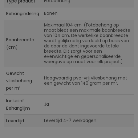
Fotobehang
Type product
Banen
Behangindeling
Maximaal 104 cm. (Fotobehang op
maat biedt een maximale baanbreedte
van 104 cm. De werkelijke baanbreedte
Baanbreedte
wordt gelijkmatig verdeeld op basis van
de door de klant ingevoerde totale
(cm)
breedte. Dit zorgt voor een
evenwichtige en gepersonaliseerde
weergave op maat voor elk project.)
Gewicht
Hoogwaardig pvc-vrij vliesbehang met
vliesbehang
een gewicht van 140 gram per m².
per m²
Inclusief
Ja
Behanglijm
Levertijd 4-7 werkdagen
Levertijd