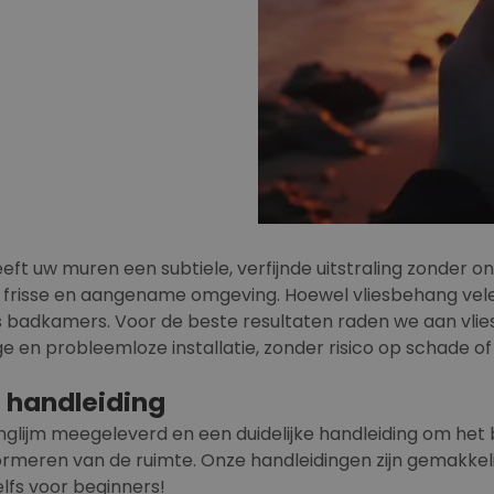
eeft uw muren een subtiele, verfijnde uitstraling zonder 
 frisse en aangename omgeving. Hoewel vliesbehang vele 
als badkamers. Voor de beste resultaten raden we aan vli
e en probleemloze installatie, zonder risico op schade o
e handleiding
behanglijm meegeleverd en een duidelijke handleiding om h
ormeren van de ruimte. Onze handleidingen zijn gemakkeli
elfs voor beginners!