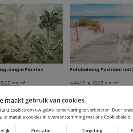
ng Jungle Planten
Fotobehang Pad naar het 
15,95
€ 19,95
€ 15,95
per m²
per m²
e maakt gebruik van cookies.
ruikt cookies om uw gebruikerservaring te verbeteren. Door onze
 u in met alle cookies in overeenstemming met ons Cookiebeleid.
elijk
Prestatie
Targeting
F