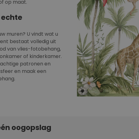
of op maat.
 echte
uw muren? U vindt wat u
ent bestaat volledig uit
od van vlies-fotobehang,
oonkamer of kinderkamer.
rachtige patronen en
 sfeer en maak een
ehang.
één oogopslag