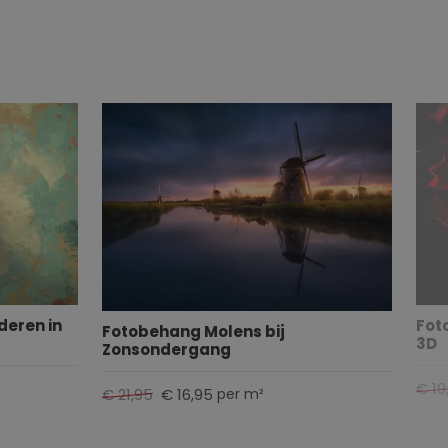
deren in
Fot
Fotobehang Molens bij
3D
Zonsondergang
€ 19
€ 21,95
€ 16,95
per m²