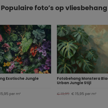
Populaire foto’s op vliesbehang
ng Exotische Jungle
Fotobehang Monstera Bla
Urban Jungle Stijl
15,95
€ 19,95
€ 15,95
per m²
per m²