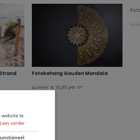
Fot
€ 19
Strand
Fotobehang Gouden Mandala
€ 19,95
€ 15,95
per m²
 website te
Lees verder
unctioneel