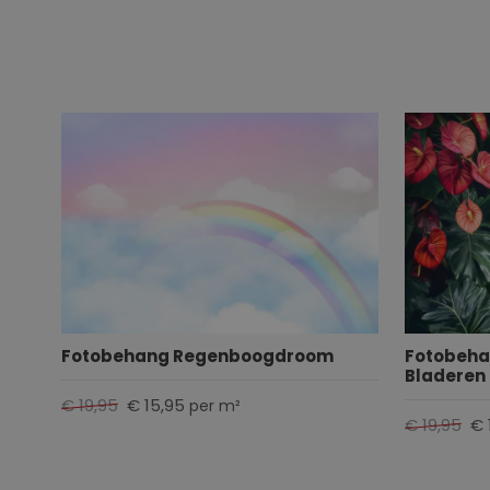
Fotobehang Regenboogdroom
Fotobeha
Bladeren
€ 19,95
€ 15,95
per m²
€ 19,95
€ 