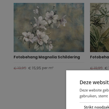
Fotobehang Magnolia Schildering
Fotobeha
€ 19,95
€ 15,95
€ 19,95
€ 
per m²
Deze websit
Deze website geb
gebruiken, stemt
Strikt noodzak