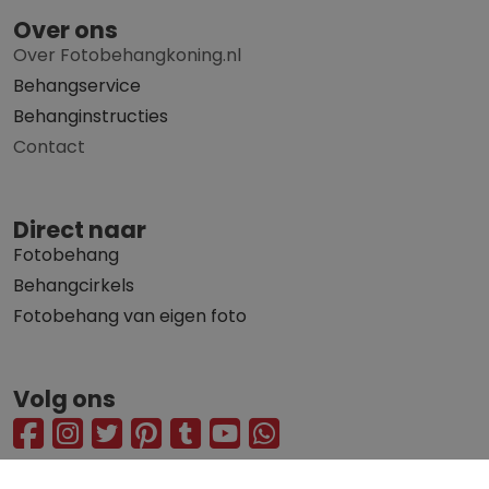
Over ons
Over Fotobehangkoning.nl
Behangservice
Behanginstructies
Contact
Direct naar
Fotobehang
Behangcirkels
Fotobehang van eigen foto
Volg ons
© 2010 - 2026 Fotobehangkoning.nl
Privacy statement