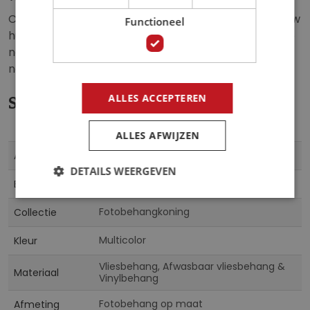
Creëer een speelse en inspirerende ambiance in jouw
Functioneel
huis en laat je verrassen door de levendigheid van de
natuur. Breng de vreugde van bloemen in volle bloei
naar binnen met ons fotobehang.
ALLES ACCEPTEREN
Specificaties
ALLES AFWIJZEN
Meer
FBKFT-730
Artikelnummer
informatie
DETAILS WEERGEVEN
5903701382589
EAN
Fotobehangkoning
Collectie
Multicolor
Kleur
Vliesbehang, Afwasbaar vliesbehang &
Materiaal
Vinylbehang
Fotobehang op maat
Afmeting