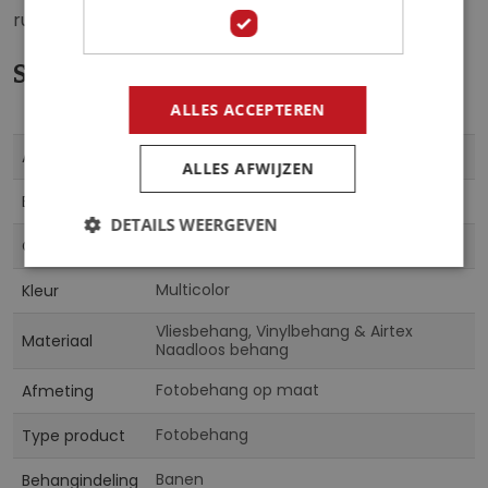
ruimte.
Specificaties
ALLES ACCEPTEREN
Meer
SCHOT4015
Artikelnummer
ALLES AFWIJZEN
informatie
5903011277100
EAN
DETAILS WEERGEVEN
Dedicated CN
Collectie
Multicolor
Kleur
Vliesbehang, Vinylbehang & Airtex
Materiaal
Naadloos behang
Fotobehang op maat
Afmeting
Fotobehang
Type product
Banen
Behangindeling