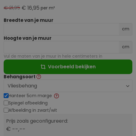
€ 21,95
€ 16,95
per m²
Breedte van je muur
cm
Hoogte van je muur
cm
Vul de maten van je muur in hele centimeters in
Voorbeeld bekijken
Behangsoort
Hanteer 5cm marge
Spiegel afbeelding
Afbeelding in zwart/wit
Prijs zoals geconfigureerd:
€ --,--