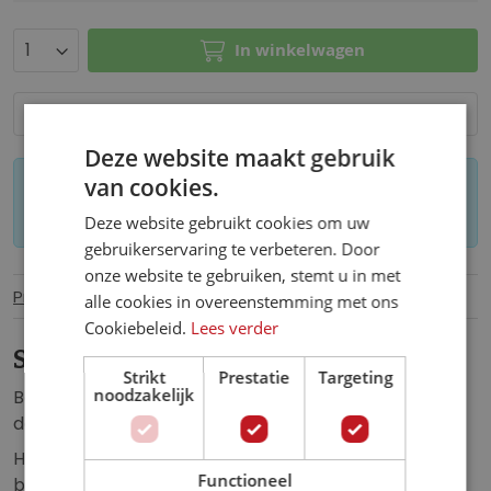
In winkelwagen
Voeg toe aan verlanglijst
Deze website maakt gebruik
van cookies.
Let op: op maat gemaakt behang kan niet
worden geretourneerd.
Deze website gebruikt cookies om uw
gebruikerservaring te verbeteren. Door
onze website te gebruiken, stemt u in met
Productinformatie
Specificaties
alle cookies in overeenstemming met ons
Cookiebeleid.
Lees verder
Schotse Hooglander Behang
Strikt
Prestatie
Targeting
noodzakelijk
Behang van een schitterend Schotse hooglander in
de natuur, weergegeven in het zwart-wit.
Het Schotse hooglander behang is een echte
Functioneel
blikvanger en is de perfecte aanvulling op elke