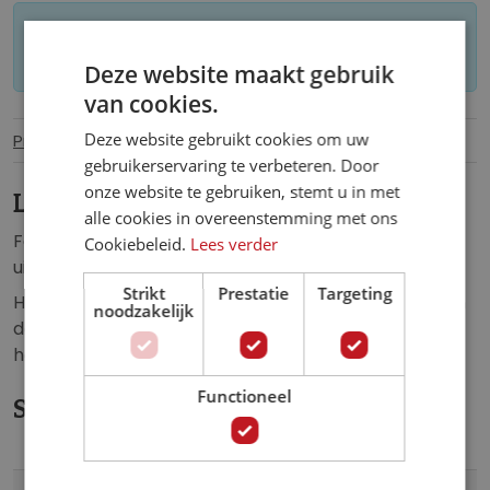
Let op: op maat gemaakt behang kan niet
worden geretourneerd.
Deze website maakt gebruik
van cookies.
Deze website gebruikt cookies om uw
Productinformatie
Specificaties
gebruikerservaring te verbeteren. Door
onze website te gebruiken, stemt u in met
Leeuw fotobehang.
alle cookies in overeenstemming met ons
Fotobehang van een prachtige, brullende leeuw die
Cookiebeleid.
Lees verder
uit de muur lijkt te komen.
Strikt
Prestatie
Targeting
Het fotobehang van deze leeuw is een eyecatcher in
noodzakelijk
de: woonkamer, slaapkamer, hobbykamer, keuken,
hal, kantoor of iedere andere ruimte.
Functioneel
Specificaties
Meer