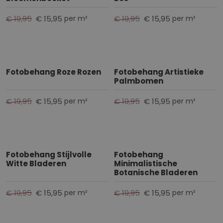
o
€ 19,95
€ 15,95
€ 19,95
€ 15,95
per m²
per m²
g
n
a
a
r
Fotobehang Roze Rozen
Fotobehang Artistieke
Palmbomen
l
a
€ 19,95
€ 15,95
€ 19,95
€ 15,95
per m²
per m²
a
g
s
o
Fotobehang Stijlvolle
Fotobehang
r
Witte Bladeren
Minimalistische
t
Botanische Bladeren
e
r
€ 19,95
€ 15,95
€ 19,95
€ 15,95
per m²
per m²
e
n