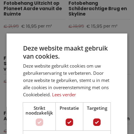
Fotobehang Uitzicht op
Fotobehang
Planeet Aarde vanuit de
Schilderachtige Brug en
Ruimte
Skyline
€ 21,95
€ 16,95
€ 19,95
€ 15,95
per m²
per m²
Deze website maakt gebruik
van cookies.
Fotobehang
Fotobehang Boho
Schilderachtige Straten
Landschap
Deze website gebruikt cookies om uw
van Parijs
gebruikerservaring te verbeteren. Door
onze website te gebruiken, stemt u in met
€ 19,95
€ 15,95
€ 19,95
€ 15,95
per m²
per m²
alle cookies in overeenstemming met ons
Cookiebeleid.
Lees verder
Strikt
Prestatie
Targeting
noodzakelijk
Fotobehang Bloemen in
Fotobehang
Aquarel
Schilderachtige Bloemen
€ 19,95
€ 15,95
€ 19,95
€ 15,95
per m²
per m²