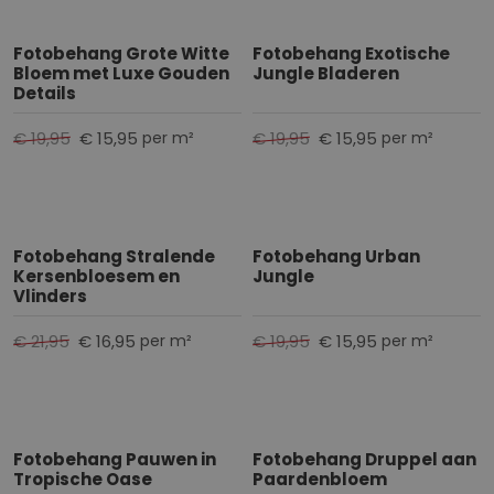
Fotobehang Grote Witte
Fotobehang Exotische
Bloem met Luxe Gouden
Jungle Bladeren
Details
€ 19,95
€ 15,95
€ 19,95
€ 15,95
per m²
per m²
Fotobehang Stralende
Fotobehang Urban
Kersenbloesem en
Jungle
Vlinders
€ 21,95
€ 16,95
€ 19,95
€ 15,95
per m²
per m²
Fotobehang Pauwen in
Fotobehang Druppel aan
Tropische Oase
Paardenbloem