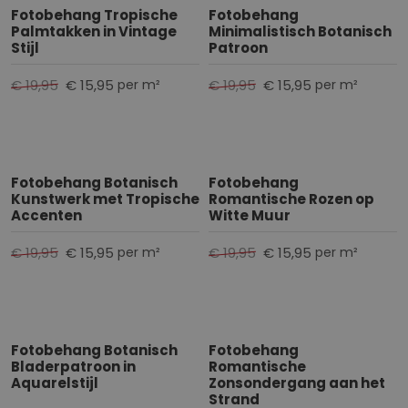
Fotobehang Tropische
Fotobehang
Palmtakken in Vintage
Minimalistisch Botanisch
Stijl
Patroon
€ 19,95
€ 15,95
€ 19,95
€ 15,95
per m²
per m²
Fotobehang Botanisch
Fotobehang
Kunstwerk met Tropische
Romantische Rozen op
Accenten
Witte Muur
€ 19,95
€ 15,95
€ 19,95
€ 15,95
per m²
per m²
Fotobehang Botanisch
Fotobehang
Bladerpatroon in
Romantische
Aquarelstijl
Zonsondergang aan het
Strand