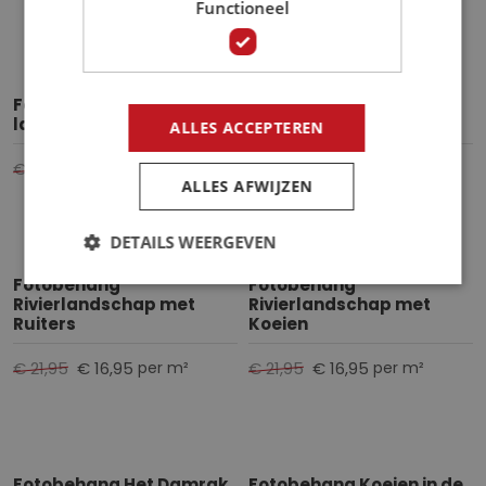
Functioneel
Fotobehang Morgenrit
Fotobehang Pinken in de
langs het Strand
Branding
ALLES ACCEPTEREN
€ 21,95
€ 16,95
€ 21,95
€ 16,95
per m²
per m²
ALLES AFWIJZEN
DETAILS WEERGEVEN
Fotobehang
Fotobehang
Rivierlandschap met
Rivierlandschap met
Ruiters
Koeien
€ 21,95
€ 16,95
€ 21,95
€ 16,95
per m²
per m²
Fotobehang Het Damrak
Fotobehang Koeien in de