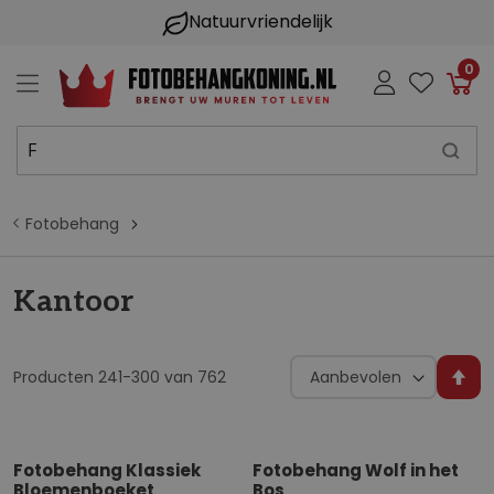
Natuurvriendelijk
0
Win
Fotobehang
Kantoor
Sorteer op
Producten
241
-
300
van
762
V
a
n
h
Fotobehang Klassiek
Fotobehang Wolf in het
Bloemenboeket
Bos
o