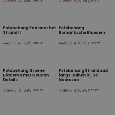
€ 21,95
€ 16,95
€ 21,95
€ 16,95
per m²
per m²
Fotobehang Pad naar het
Fotobehang
Strand II
Romantische Bloesem
€ 21,95
€ 16,95
€ 21,95
€ 16,95
per m²
per m²
Fotobehang Groene
Fotobehang Strandpad
Bladeren met Gouden
langs Duinen bij De
Details
Noordzee
€ 21,95
€ 16,95
€ 21,95
€ 16,95
per m²
per m²