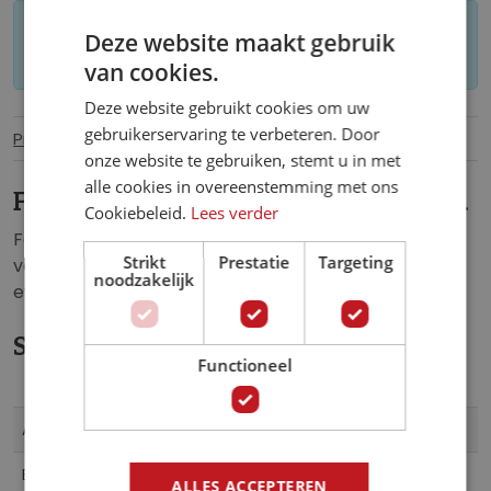
Let op: op maat gemaakt behang kan niet
Deze website maakt gebruik
worden geretourneerd.
van cookies.
Deze website gebruikt cookies om uw
gebruikerservaring te verbeteren. Door
Productinformatie
Specificaties
onze website te gebruiken, stemt u in met
alle cookies in overeenstemming met ons
Fotobehang Walvis boven het water.
Cookiebeleid.
Lees verder
Fotobehang voor de allerkleinsten. Het fotobehang
Strikt
Prestatie
Targeting
van deze walvis hoog boven het water is een echte
noodzakelijk
eyecatcher voor iedere babykamer of kinderkamer.
Specificaties
Functioneel
Meer
13741VE
Artikelnummer
informatie
5903011134205
EAN
ALLES ACCEPTEREN