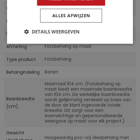
CN
Collectie
ALLES AFWIJZEN
Multicolor
Kleur
DETAILS WEERGEVEN
Vliesbehang & Vinylbehang
Materiaal
Fotobehang op maat
Afmeting
Fotobehang
Type product
Banen
Behangindeling
Maximaal 104 cm. (Fotobehang op
maat biedt een maximale baanbreedte
van 104 cm. De werkelijke baanbreedte
Baanbreedte
wordt gelijkmatig verdeeld op basis van
de door de klant ingevoerde totale
(cm)
breedte. Dit zorgt voor een
evenwichtige en gepersonaliseerde
weergave op maat voor elk project.)
Gewicht
Hoogwaardig pvc-vrij vliesbehang met