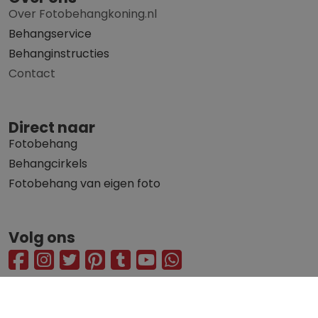
Over Fotobehangkoning.nl
Behangservice
Behanginstructies
Contact
Direct naar
Fotobehang
Behangcirkels
Fotobehang van eigen foto
Volg ons
© 2010 - 2026 Fotobehangkoning.nl
Privacy statement
Algemene voorwaarden