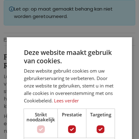
Let op: op maat gemaakt behang kan niet
worden geretourneerd.
Productinformatie
Specificaties
Deze website maakt gebruik
Fotobehang Vrolijke
van cookies.
Regenboogwereld
Deze website gebruikt cookies om uw
Laat kinderen dromen met dit fotobehang van een
gebruikerservaring te verbeteren. Door
vrolijke regenboogwereld. Zachte, roze wolken,
onze website te gebruiken, stemt u in met
stralende regenboogkleuren en een dromerige
alle cookies in overeenstemming met ons
hemel zorgen voor een fantasierijke sfeer in de
Cookiebeleid.
Lees verder
kinderkamer.
Strikt
Prestatie
Targeting
Het speelse ontwerp is ideaal voor jonge avonturiers
noodzakelijk
en geeft een positieve, kleurrijke uitstraling aan de
ruimte.