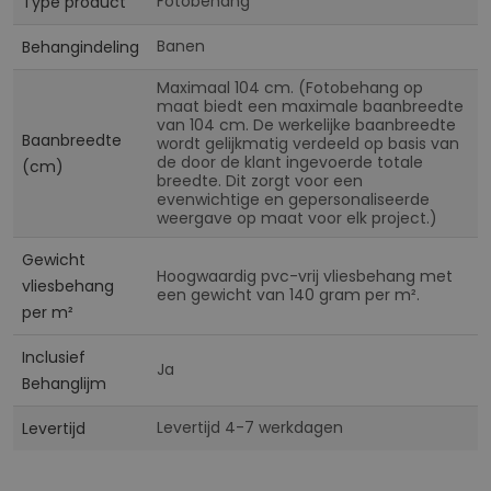
Fotobehang
Type product
Banen
Behangindeling
Maximaal 104 cm. (Fotobehang op
maat biedt een maximale baanbreedte
van 104 cm. De werkelijke baanbreedte
Baanbreedte
wordt gelijkmatig verdeeld op basis van
de door de klant ingevoerde totale
(cm)
breedte. Dit zorgt voor een
evenwichtige en gepersonaliseerde
weergave op maat voor elk project.)
Gewicht
Hoogwaardig pvc-vrij vliesbehang met
vliesbehang
een gewicht van 140 gram per m².
per m²
Inclusief
Ja
Behanglijm
Levertijd 4-7 werkdagen
Levertijd