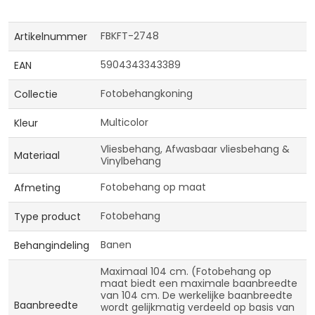
Meer
FBKFT-2748
Artikelnummer
informatie
5904343343389
EAN
Fotobehangkoning
Collectie
Multicolor
Kleur
Vliesbehang, Afwasbaar vliesbehang &
Materiaal
Vinylbehang
Fotobehang op maat
Afmeting
Fotobehang
Type product
Banen
Behangindeling
Maximaal 104 cm. (Fotobehang op
maat biedt een maximale baanbreedte
van 104 cm. De werkelijke baanbreedte
Baanbreedte
wordt gelijkmatig verdeeld op basis van