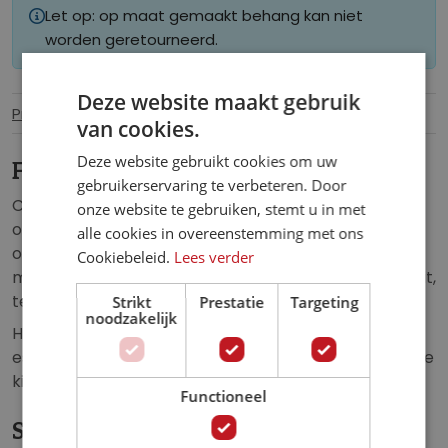
Let op: op maat gemaakt behang kan niet
worden geretourneerd.
Deze website maakt gebruik
Productinformatie
Specificaties
van cookies.
Deze website gebruikt cookies om uw
Fotobehang Voetbal in het Doel
gebruikerservaring te verbeteren. Door
Creëer een sfeer van pure triomf in uw ruimte met
onze website te gebruiken, stemt u in met
ons fotobehang fotobehang. Dit meeslepende
alle cookies in overeenstemming met ons
ontwerp toont het hoogtepunt van het voetbalspel,
Cookiebeleid.
Lees verder
met een voetbal die feilloos in het net van het doel zit,
tegen een heldere witte achtergrond.
Strikt
Prestatie
Targeting
noodzakelijk
Het minimalistische ontwerp en de krachtige
esthetiek maken het een opvallende aanvulling op de
kinderkamer, slaapkamer of iedere andere ruimte.
Functioneel
Specificaties