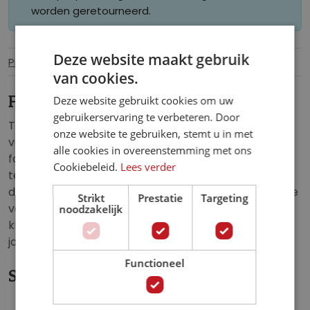
worden geretourneerd.
Deze website maakt gebruik
Productinformatie
Specificaties
van cookies.
Fotobehang Vlammend Schot
Deze website gebruikt cookies om uw
gebruikerservaring te verbeteren. Door
Transformeer de kinderkamer in een ware
onze website te gebruiken, stemt u in met
voetbalarena met ons levensechte voetbal
alle cookies in overeenstemming met ons
fotobehang. Laat de passie voor de sport opbloeien
Cookiebeleid.
Lees verder
terwijl een indrukwekkende scène van een doelpunt
de muren siert. De scherpe details van de brandende
Strikt
Prestatie
Targeting
voetbal die dwars door het net gaat en de heldere
noodzakelijk
kleuren creëren een meeslepende sfeer die elke
jonge voetbalfan zal betoveren.
Functioneel
Specificaties