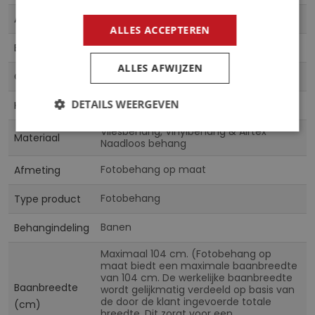
Meer
FBKFT-1293
Artikelnummer
informatie
ALLES ACCEPTEREN
5905451692888
EAN
ALLES AFWIJZEN
Fotobehangkoning
Collectie
DETAILS WEERGEVEN
Multicolor
Kleur
Vliesbehang, Vinylbehang & Airtex
Materiaal
Naadloos behang
Fotobehang op maat
Afmeting
Fotobehang
Type product
Banen
Behangindeling
Maximaal 104 cm. (Fotobehang op
maat biedt een maximale baanbreedte
van 104 cm. De werkelijke baanbreedte
Baanbreedte
wordt gelijkmatig verdeeld op basis van
de door de klant ingevoerde totale
(cm)
breedte. Dit zorgt voor een