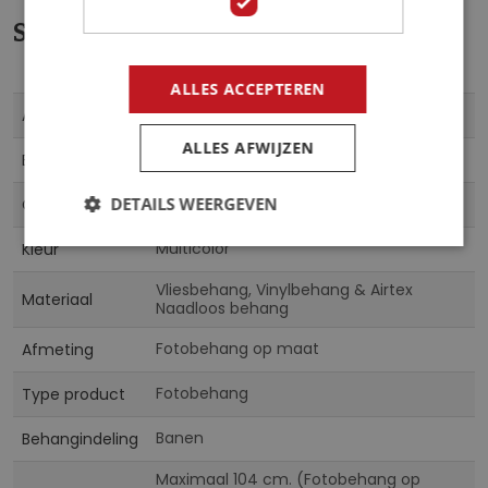
Specificaties
ALLES ACCEPTEREN
Meer
FBKFT-275
Artikelnummer
informatie
ALLES AFWIJZEN
5903701268920
EAN
DETAILS WEERGEVEN
Fotobehangkoning
Collectie
Multicolor
Kleur
Vliesbehang, Vinylbehang & Airtex
Materiaal
Naadloos behang
Fotobehang op maat
Afmeting
Fotobehang
Type product
Banen
Behangindeling
Maximaal 104 cm. (Fotobehang op