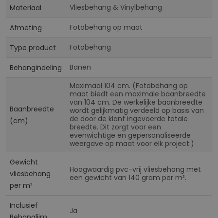
Vliesbehang & Vinylbehang
Materiaal
Fotobehang op maat
Afmeting
Fotobehang
Type product
Banen
Behangindeling
Maximaal 104 cm. (Fotobehang op
maat biedt een maximale baanbreedte
van 104 cm. De werkelijke baanbreedte
Baanbreedte
wordt gelijkmatig verdeeld op basis van
de door de klant ingevoerde totale
(cm)
breedte. Dit zorgt voor een
evenwichtige en gepersonaliseerde
weergave op maat voor elk project.)
Gewicht
Hoogwaardig pvc-vrij vliesbehang met
vliesbehang
een gewicht van 140 gram per m².
per m²
Inclusief
Ja
Behanglijm