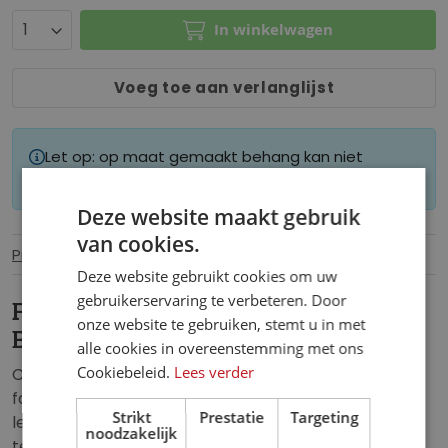
In winkelwagen
Voeg toe aan verlanglijst
Let op: op maat gemaakt behang kan niet
worden geretourneerd.
Deze website maakt gebruik
van cookies.
Productinformatie
Specificaties
Deze website gebruikt cookies om uw
gebruikerservaring te verbeteren. Door
Fotobehang Tropische Bladeren in
onze website te gebruiken, stemt u in met
Beton
alle cookies in overeenstemming met ons
Cookiebeleid.
Lees verder
Combineer natuur en industriële stijl met het
fotobehang Tropische Bladeren in Beton. De
Strikt
Prestatie
Targeting
levendige groene bladeren contrasteren prachtig
noodzakelijk
tegen de ruwe betonstructuur, wat een moderne en