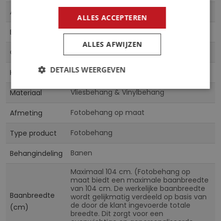
Meer
14173
Artikelnummer
informatie
ALLES ACCEPTEREN
5903011236626
EAN
ALLES AFWIJZEN
CN
Collectie
DETAILS WEERGEVEN
Multicolor
Kleur
Vliesbehang & Vinylbehang
Materiaal
Fotobehang op maat
Afmeting
Fotobehang
Type product
Banen
Behangindeling
Maximaal 104 cm. (Fotobehang op
maat biedt een maximale baanbreedte
van 104 cm. De werkelijke baanbreedte
Baanbreedte
wordt gelijkmatig verdeeld op basis van
de door de klant ingevoerde totale
(cm)
breedte. Dit zorgt voor een