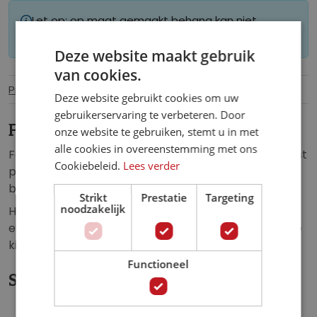
Let op: op maat gemaakt behang kan niet
worden geretourneerd.
Deze website maakt gebruik
van cookies.
Productinformatie
Specificaties
Deze website gebruikt cookies om uw
gebruikerservaring te verbeteren. Door
Fotobehang Toverfee en Vlinders
onze website te gebruiken, stemt u in met
alle cookies in overeenstemming met ons
Fotobehang van de toverfee die met haar toverkunst
Cookiebeleid.
Lees verder
prachtige vlinders en bloemetjes je kinderkamer
binnen blaast.
Strikt
Prestatie
Targeting
noodzakelijk
Het fotobehang van de toverfee is een echte
eyecatcher en zorgt voor een unieke uitstraling in de
kinderkamer.
Functioneel
Specificaties