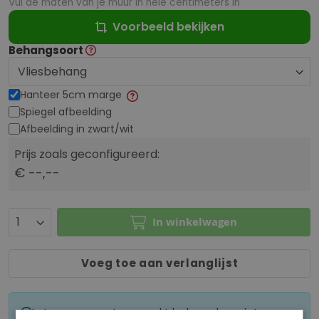
Vul de maten van je muur in hele centimeters in
Voorbeeld bekijken
Behangsoort
Hanteer 5cm marge
Spiegel afbeelding
Afbeelding in zwart/wit
Prijs zoals geconfigureerd:
€ --,--
In winkelwagen
Voeg toe aan verlanglijst
Let op: op maat gemaakt behang kan niet