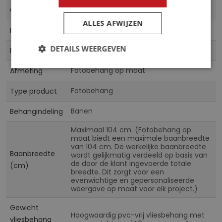
CN
Collectie
ALLES AFWIJZEN
Multicolor
Kleur
DETAILS WEERGEVEN
Vliesbehang & Vinylbehang
Materiaal
Fotobehang op maat
Afmeting
Fotobehang
Type product
Banen
Behangindeling
Maximaal 104 cm. (Fotobehang op
maat biedt een maximale baanbreedte
van 104 cm. De werkelijke baanbreedte
Baanbreedte
wordt gelijkmatig verdeeld op basis van
de door de klant ingevoerde totale
(cm)
breedte. Dit zorgt voor een
evenwichtige en gepersonaliseerde
weergave op maat voor elk project.)
Gewicht
Hoogwaardig pvc-vrij vliesbehang met
vliesbehang