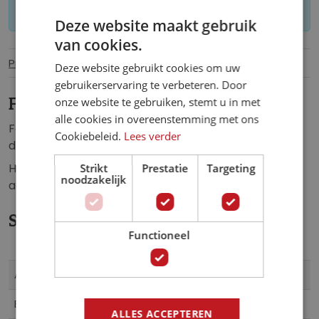
worden geretourneerd.
Deze website maakt gebruik
van cookies.
Productinformatie
Specificaties
Deze website gebruikt cookies om uw
gebruikerservaring te verbeteren. Door
onze website te gebruiken, stemt u in met
Fotobehang Tijgerkop.
alle cookies in overeenstemming met ons
Fotobehang van een schitterend kunstwerk met
Cookiebeleid.
Lees verder
daarin een prachtige kop van een tijger.
Het fotobehang van de tijgerkop is de perfecte
Strikt
Prestatie
Targeting
noodzakelijk
aanvulling op iedere ruimte.
Specificaties
Functioneel
Meer
893
Artikelnummer
informatie
5902066447841
EAN
ALLES ACCEPTEREN