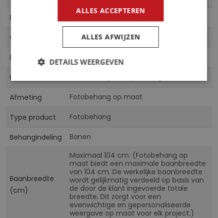
informatie
ALLES ACCEPTEREN
5902066433790
EAN
ALLES AFWIJZEN
CN
Collectie
Multicolor
Kleur
DETAILS WEERGEVEN
Vliesbehang & Vinylbehang
Materiaal
Fotobehang op maat
Afmeting
Fotobehang
Type product
Banen
Behangindeling
Maximaal 104 cm. (Fotobehang op
maat biedt een maximale baanbreedte
van 104 cm. De werkelijke baanbreedte
Baanbreedte
wordt gelijkmatig verdeeld op basis van
de door de klant ingevoerde totale
(cm)
breedte. Dit zorgt voor een
evenwichtige en gepersonaliseerde
weergave op maat voor elk project.)