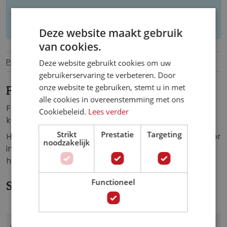
Let op: op maat gemaakt behang kan niet
worden geretourneerd.
Deze website maakt gebruik
van cookies.
Productinformatie
Specificaties
Deze website gebruikt cookies om uw
gebruikerservaring te verbeteren. Door
onze website te gebruiken, stemt u in met
Fotobehang tijger kunst groen.
alle cookies in overeenstemming met ons
Fotobehang van een tijger in een prachtig, groen
Cookiebeleid.
Lees verder
kunstwerk.
Strikt
Prestatie
Targeting
Het fotobehang van de tijger is een echte eyecatcher
noodzakelijk
in de: woonkamer, slaapkamer, hal, keuken, kantoor,
hobbyruimte of iedere andere ruimte.
Functioneel
Specificaties
Meer
2188
Artikelnummer