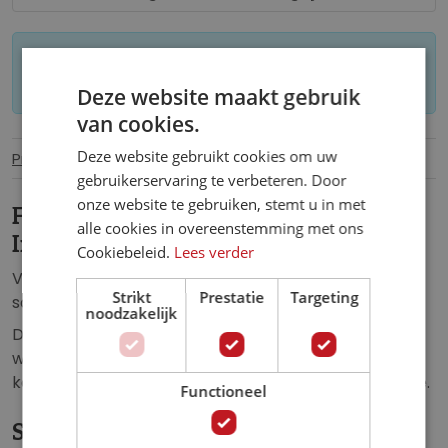
Let op: op maat gemaakt behang kan niet
worden geretourneerd.
Deze website maakt gebruik
van cookies.
Deze website gebruikt cookies om uw
Productinformatie
Specificaties
gebruikerservaring te verbeteren. Door
onze website te gebruiken, stemt u in met
Fotobehang The Creation of Adam
alle cookies in overeenstemming met ons
Imitation.
Cookiebeleid.
Lees verder
Vlies fotobehang van Michelangelo zijn aangepaste
Strikt
Prestatie
Targeting
schilderij: De Schepping van Adam.
noodzakelijk
Dit fotobehang zorgt voor een luxe uitstraling in de:
woonkamer, slaapkamer, kinderkamer, keuken, hal,
kantoor, horecagelegenheid of iedere andere ruimte.
Functioneel
Specificaties