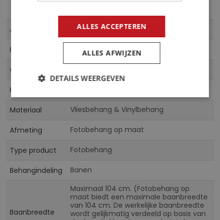
Meer
ALLES ACCEPTEREN
10313VE
Artikelnummer
informatie
5902066639079
EAN
ALLES AFWIJZEN
CN
Collectie
DETAILS WEERGEVEN
Multicolor
Kleur
Vliesbehang & Vinylbehang
Materiaal
Fotobehang op maat
Afmeting
Fotobehang
Type product
Banen
Behangindeling
Maximaal 104 cm. (Fotobehang op
maat biedt een maximale baanbreedte
van 104 cm. De werkelijke baanbreedte
Baanbreedte
wordt gelijkmatig verdeeld op basis van