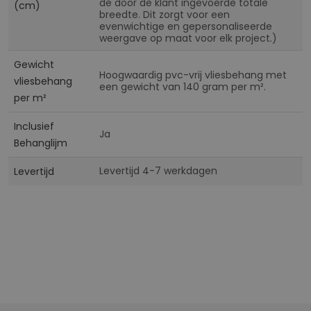
de door de klant ingevoerde totale
(cm)
breedte. Dit zorgt voor een
evenwichtige en gepersonaliseerde
weergave op maat voor elk project.)
Gewicht
Hoogwaardig pvc-vrij vliesbehang met
vliesbehang
een gewicht van 140 gram per m².
per m²
Inclusief
Ja
Behanglijm
Levertijd 4-7 werkdagen
Levertijd