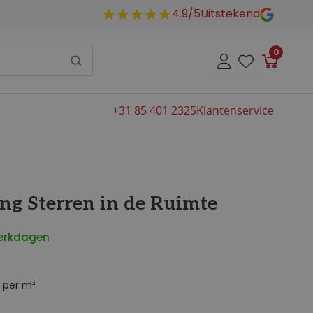
4.9/5
Uitstekend
0
Winkelw
+31 85 401 2325
Klantenservice
ng Sterren in de Ruimte
werkdagen
per m²