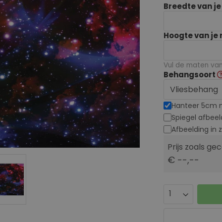
Breedte van j
Hoogte van je
Vul de maten van 
Behangsoort
Hanteer 5cm 
Spiegel afbeel
Afbeelding in 
Prijs zoals ge
€ --,--