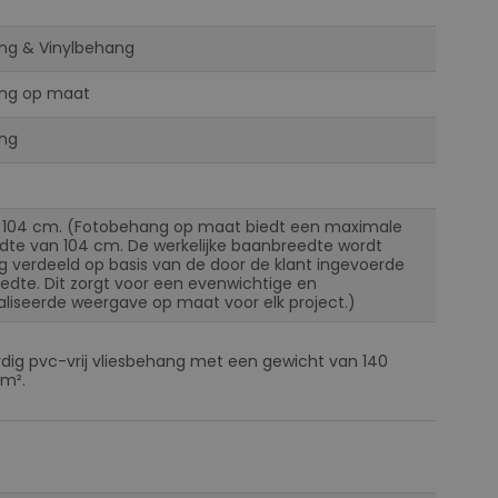
ng & Vinylbehang
ng op maat
ng
 104 cm. (Fotobehang op maat biedt een maximale
te van 104 cm. De werkelijke baanbreedte wordt
ig verdeeld op basis van de door de klant ingevoerde
eedte. Dit zorgt voor een evenwichtige en
liseerde weergave op maat voor elk project.)
ig pvc-vrij vliesbehang met een gewicht van 140
m².