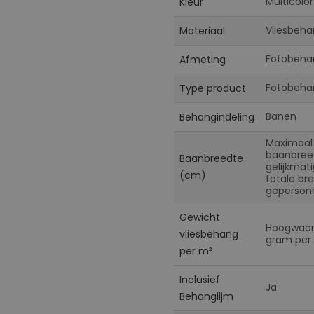
Multicolor
Kleur
Vliesbeha
Materiaal
Fotobeha
Afmeting
Fotobeha
Type product
Banen
Behangindeling
Maximaal
baanbreed
Baanbreedte
gelijkmat
(cm)
totale br
gepersona
Gewicht
Hoogwaard
vliesbehang
gram per 
per m²
Inclusief
Ja
Behanglijm