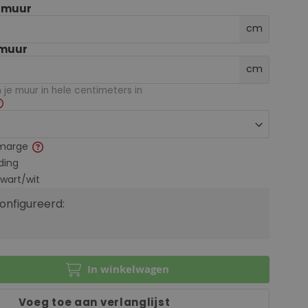
e muur
cm
 muur
cm
je muur in hele centimeters in
marge
ding
zwart/wit
configureerd:
In winkelwagen
Voeg toe aan verlanglijst