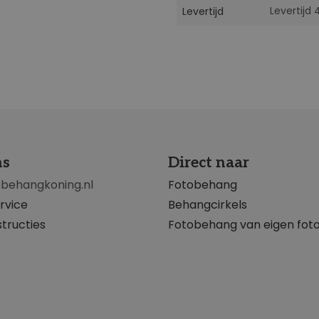
Levertijd
Levertijd
ns
Direct naar
obehangkoning.nl
Fotobehang
rvice
Behangcirkels
tructies
Fotobehang van eigen fot