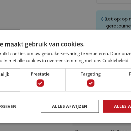
Let op: op
geretourne
e maakt gebruik van cookies.
ruikt cookies om uw gebruikerservaring te verbeteren. Door onze
 u in met alle cookies in overeenstemming met ons Cookiebeleid.
Specificaties
elijk
Prestatie
Targeting
F
om uw kamer om te
Meer
obehang toont een
2515
Artikelnummer
informatie
terren die fonkelen in
ERGEVEN
ALLES AFWIJZEN
ALLES 
5902066
EAN
CN
Collectie