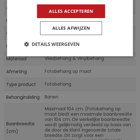
Meer
10618VE
Artikelnummer
informatie
ALLES ACCEPTEREN
5902066789330
EAN
ALLES AFWIJZEN
CN
Collectie
DETAILS WEERGEVEN
Multicolor
Kleur
Vliesbehang & Vinylbehang
Materiaal
Fotobehang op maat
Afmeting
Fotobehang
Type product
Banen
Behangindeling
Maximaal 104 cm. (Fotobehang op
maat biedt een maximale baanbreedte
van 104 cm. De werkelijke baanbreedte
Baanbreedte
wordt gelijkmatig verdeeld op basis van
de door de klant ingevoerde totale
(cm)
breedte. Dit zorgt voor een