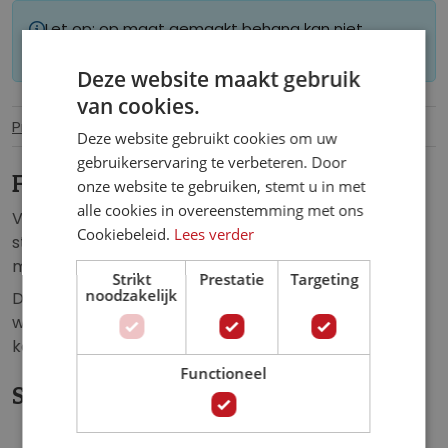
Let op: op maat gemaakt behang kan niet
worden geretourneerd.
Deze website maakt gebruik
van cookies.
Productinformatie
Specificaties
Deze website gebruikt cookies om uw
gebruikerservaring te verbeteren. Door
Fotobehang Spodek Katowice.
onze website te gebruiken, stemt u in met
alle cookies in overeenstemming met ons
Vliesbehang van de Spodek (Schotel) in de Poolse
Cookiebeleid.
Lees verder
stad Katowice. Spodek waarin o.a. sport- en
muziekevenementen worden gehouden.
Strikt
Prestatie
Targeting
noodzakelijk
Dit fotobehang geeft een unieke uitstraling aan de:
woonkamer, slaapkamer, kinderkamer, hal, school,
keuken, kantoor of iedere andere ruimte.
Functioneel
Specificaties