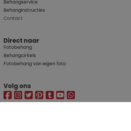
Behangservice
Behanginstructies
Contact
Direct naar
Fotobehang
Behangcirkels
Fotobehang van eigen foto
Volg ons
© 2010 - 2026 Fotobehangkoning.nl
Privacy statement
Algemene voorwaarden
Alle getoonde prijzen zijn inclusief 21% BTW