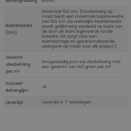
Banen
Behangindeling
Maximaal 104 cm. (Fotobehang op
maat biedt een maximale baanbreedte
van 104 cm. De werkelijke baanbreedte
Baanbreedte
wordt gelijkmatig verdeeld op basis van
de door de klant ingevoerde totale
(cm)
breedte. Dit zorgt voor een
evenwichtige en gepersonaliseerde
weergave op maat voor elk project.)
Gewicht
Hoogwaardig pvc-vrij vliesbehang met
vliesbehang
een gewicht van 140 gram per m².
per m²
Inclusief
Ja
Behanglijm
Levertijd 4-7 werkdagen
Levertijd