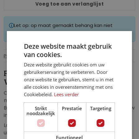
Voeg toe aan verlanglijst
Let op: op maat gemaakt behang kan niet
worden geretourneerd.
Deze website maakt gebruik
van cookies.
Productinformatie
Specificaties
Deze website gebruikt cookies om uw
gebruikerservaring te verbeteren. Door
Fotobehang Siekierkowski Bridge in
onze website te gebruiken, stemt u in met
Warschau
alle cookies in overeenstemming met ons
Ontdek de betoverende schoonheid van Warschau
Cookiebeleid.
Lees verder
met ons fotobehang van de Siekierkowski Bridge.
Breng de charme van deze historische stad naar jouw
Strikt
Prestatie
Targeting
noodzakelijk
interieur en creëer een sfeer van Poolse elegantie.
Laat je meevoeren door het adembenemende
uitzicht op de brug terwijl je geniet van de unieke
Functioneel