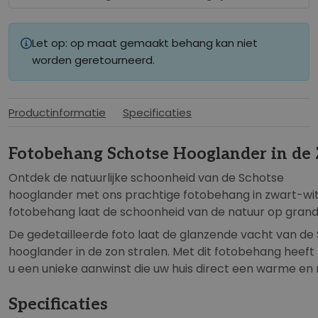
Let op: op maat gemaakt behang kan niet
worden geretourneerd.
Productinformatie
Specificaties
Fotobehang Schotse Hooglander in de
Ont
d
ek
de
n
atu
url
ij
ke
sch
oon
heid
van
de
Schotse
hooglander
met
on
s
pr
acht
ige
f
ot
obe
hang in zwart-wi
fotobehang
la
at
de
sch
oon
heid
van
de
n
atu
ur
op
gran
De
g
ed
et
ail
le
er
de
f
oto
la
at
de
gl
anz
ende
v
acht
van
de
hooglander
in
de
z
on
stralen
.
Met
d
it
f
ot
obe
hang
heeft
u
e
en
un
ie
ke
a
an
win
st
die
uw
h
u
is
direct
e
en
war
me
en
Specificaties