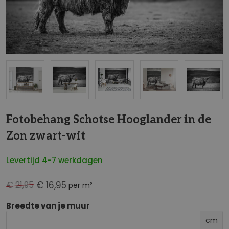
NaN
Fotobehang Schotse Hooglander in de
Zon zwart-wit
Levertijd 4-7 werkdagen
€ 21,95
€ 16,95
per m²
Breedte van je muur
cm