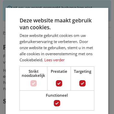
Let op: op maat gemaakt behang kan niet
worden geretourneerd.
Deze website maakt gebruik
van cookies.
Productinformatie
Specificaties
Deze website gebruikt cookies om uw
gebruikerservaring te verbeteren. Door
Fotobehang schilderij van vogels.
onze website te gebruiken, stemt u in met
alle cookies in overeenstemming met ons
Fotobehang van een prachtig schilderij met daarop
Cookiebeleid.
Lees verder
verschillende soorten vogels.
Het fotobehang van dit schilderij is een echte
Strikt
Prestatie
Targeting
noodzakelijk
eyecatcher in de: woonkamer, slaapkamer,
hobbykamer, keuken, hal, kantoor of iedere andere
ruimte.
Functioneel
Specificaties