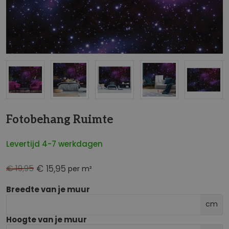
NaN
Fotobehang Ruimte
Levertijd 4-7 werkdagen
€ 19,95
€ 15,95
per m²
Breedte van je muur
cm
Hoogte van je muur