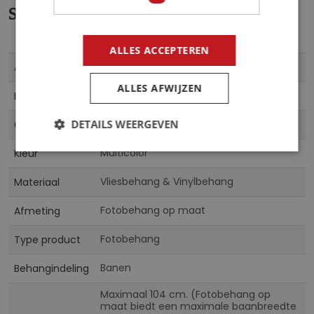
Specificaties
ALLES ACCEPTEREN
Meer
177
Artikelnummer
informatie
ALLES AFWIJZEN
5903011066575
EAN
CN
DETAILS WEERGEVEN
Collectie
Multicolor
Kleur
Vliesbehang & Vinylbehang
Materiaal
Fotobehang op maat
Afmeting
Fotobehang
Type product
Banen
Behangindeling
Maximaal 104 cm. (Fotobehang op
maat biedt een maximale baanbreedte