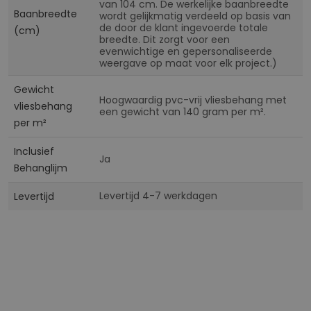
van 104 cm. De werkelijke baanbreedte
Baanbreedte
wordt gelijkmatig verdeeld op basis van
de door de klant ingevoerde totale
(cm)
breedte. Dit zorgt voor een
evenwichtige en gepersonaliseerde
weergave op maat voor elk project.)
Gewicht
Hoogwaardig pvc-vrij vliesbehang met
vliesbehang
een gewicht van 140 gram per m².
per m²
Inclusief
Ja
Behanglijm
Levertijd 4-7 werkdagen
Levertijd