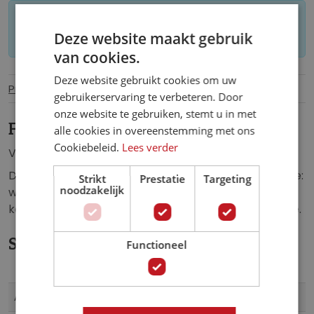
Let op: op maat gemaakt behang kan niet
Deze website maakt gebruik
worden geretourneerd.
van cookies.
Deze website gebruikt cookies om uw
Productinformatie
Specificaties
gebruikerservaring te verbeteren. Door
onze website te gebruiken, stemt u in met
Fotobehang Rode Ballen.
alle cookies in overeenstemming met ons
Cookiebeleid.
Lees verder
Vlies fotobehang van glimmende, rode ballen.
Dit fotobehang zorgt voor een unieke uitstraling in de:
Strikt
Prestatie
Targeting
noodzakelijk
woonkamer, slaapkamer, kinderkamer, keuken, hal,
kantoor, horecagelegenheid of iedere andere ruimte.
Specificaties
Functioneel
Meer
10208VE
Artikelnummer
informatie