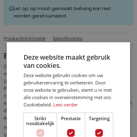
Let op: op maat gemaakt behang kan niet
worden geretourneerd.
Productinformatie
Specificaties
Fotobehang PlayStation Universe
Deze website maakt gebruik
van cookies.
Dompel je onder in de wereld van next-gen gaming
met het futuristische Fotobehang PlayStation
Deze website gebruikt cookies om uw
Universe. Dit unieke ontwerp toont de iconische
gebruikerservaring te verbeteren. Door
PlayStation-symbolen – vierkant, driehoek, kruis en
onze website te gebruiken, stemt u in met
cirkel – in het midden van drie ringen, omgeven door
alle cookies in overeenstemming met ons
een mysterieuze kosmische sfeer. De combinatie van
Cookiebeleid.
Lees verder
diepe kleuren en lichtaccenten maakt dit behang
een must-have voor elke echte gamer.
Strikt
Prestatie
Targeting
noodzakelijk
Het fotobehang is eenvoudig op maat te bestellen.
Vul jouw afmetingen in en kies het perfecte deel van