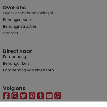
Over ons
Over Fotobehangkoning.nl
Behangservice
Behanginstructies
Contact
Direct naar
Fotobehang
Behangcirkels
Fotobehang van eigen foto
Volg ons