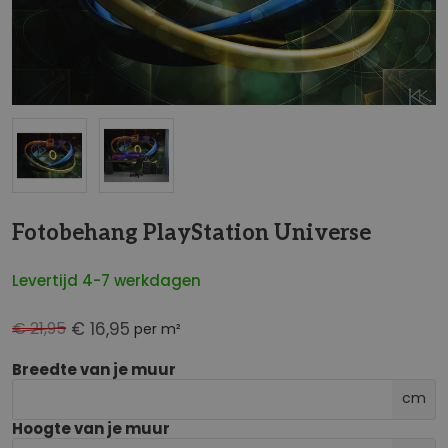
NaN
Fotobehang PlayStation Universe
Levertijd 4-7 werkdagen
€ 21,95
€ 16,95
per m²
Breedte van je muur
cm
Hoogte van je muur