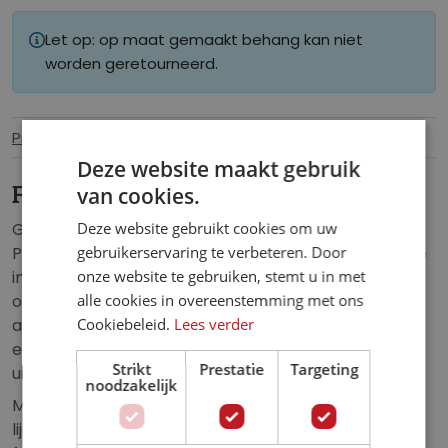
Let op: op maat gemaakt behang kan niet
worden geretourneerd.
Productinformatie
Specificaties
Deze website maakt gebruik
van cookies.
Fotobehang Paw Patrol Jungle
Deze website gebruikt cookies om uw
Ga op een tropisch avontuur met het fotobehang
gebruikerservaring te verbeteren. Door
Paw Patrol Jungle. De dappere pups zijn op expeditie
onze website te gebruiken, stemt u in met
in de jungle en klaar om dieren te helpen en nieuwe
alle cookies in overeenstemming met ons
ontdekkingen te doen. De groene bladerpracht en
Cookiebeleid.
Lees verder
avontuurlijke details maken dit behang perfect voor
een speelse kinderkamer met een natuurlijke
Strikt
Prestatie
Targeting
uitstraling.
noodzakelijk
Met een haarscherpe print en realistische kleuren
lijkt het alsof je zelf in het hart van de jungle bent. Dit