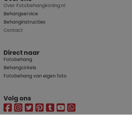
Over Fotobehangkoning.nl
Behangservice
Behanginstructies
Contact
Direct naar
Fotobehang
Behangcirkels
Fotobehang van eigen foto
Volg ons
© 2010 - 2026 Fotobehangkoning.nl
Privacy statement
Algemene voorwaarden