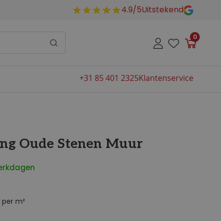
4.9/5
Uitstekend
0
Winkelw
+31 85 401 2325
Klantenservice
ng Oude Stenen Muur
werkdagen
per m²