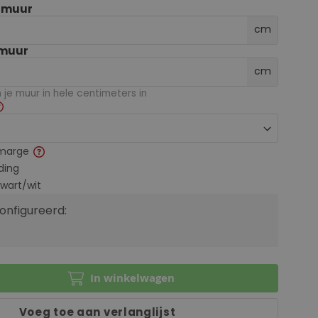
e muur
cm
 muur
cm
je muur in hele centimeters in
marge
ding
zwart/wit
configureerd:
In winkelwagen
Voeg toe aan verlanglijst