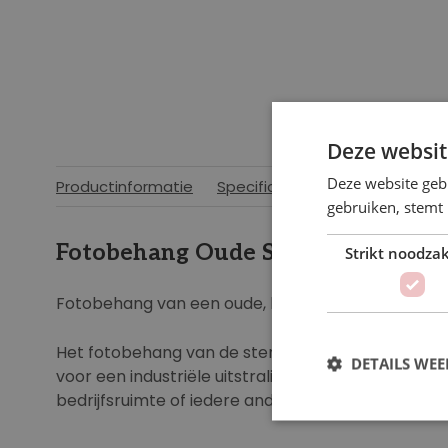
Deze websit
Deze website geb
Productinformatie
Specificaties
gebruiken, stemt
Fotobehang Oude Stenen Muur
Strikt noodzak
Fotobehang van een oude, bakstenen muur.
Het fotobehang van de stenen muur is een echte
DETAILS WE
voor een industriële uitstraling in de woonkamer,
bedrijfsruimte of iedere andere ruimte.