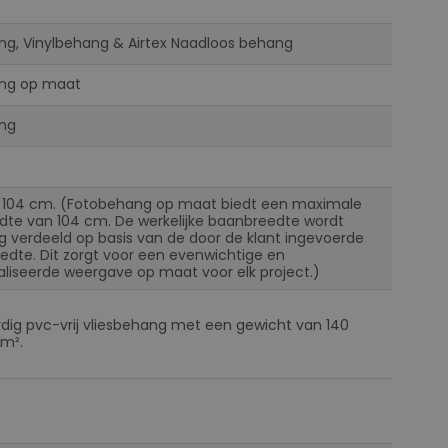
ng, Vinylbehang & Airtex Naadloos behang
ng op maat
ng
 104 cm. (Fotobehang op maat biedt een maximale
te van 104 cm. De werkelijke baanbreedte wordt
ig verdeeld op basis van de door de klant ingevoerde
eedte. Dit zorgt voor een evenwichtige en
liseerde weergave op maat voor elk project.)
ig pvc-vrij vliesbehang met een gewicht van 140
m².