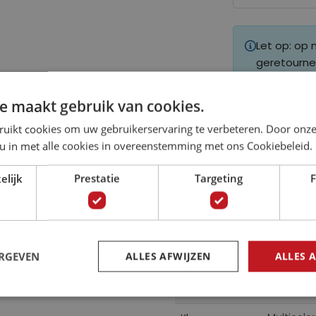
Let op: op
geretourne
e maakt gebruik van cookies.
ruikt cookies om uw gebruikerservaring te verbeteren. Door onze
 u in met alle cookies in overeenstemming met ons Cookiebeleid.
Specificaties
elijk
Prestatie
Targeting
F
Meer
13993
Artikelnummer
informatie
 eyecatcher en zorgt
ERGEVEN
ALLES AFWIJZEN
ALLES 
59030112
EAN
 slaapkamer,
CN
Collectie