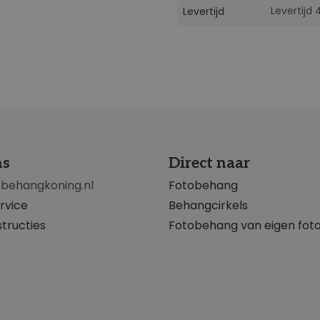
Levertijd
Levertijd
ns
Direct naar
obehangkoning.nl
Fotobehang
rvice
Behangcirkels
tructies
Fotobehang van eigen fot