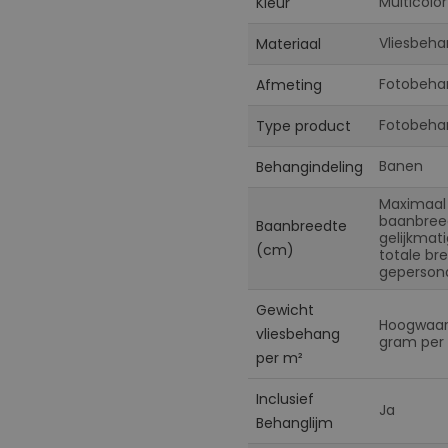
Multicolor
Kleur
Vliesbeha
Materiaal
Fotobeha
Afmeting
Fotobeha
Type product
Banen
Behangindeling
Maximaal
baanbreed
Baanbreedte
gelijkmat
(cm)
totale br
gepersona
Gewicht
Hoogwaard
vliesbehang
gram per 
per m²
Inclusief
Ja
Behanglijm