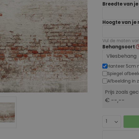
Breedte van j
Hoogte van je
Vul de maten van 
Behangsoort
Hanteer 5cm 
Spiegel afbeel
Afbeelding in 
Prijs zoals ge
€ --,--