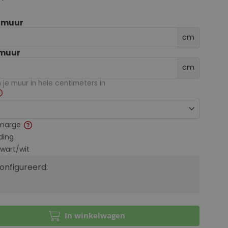
e muur
cm
 muur
cm
je muur in hele centimeters in
marge
ding
zwart/wit
configureerd:
In winkelwagen