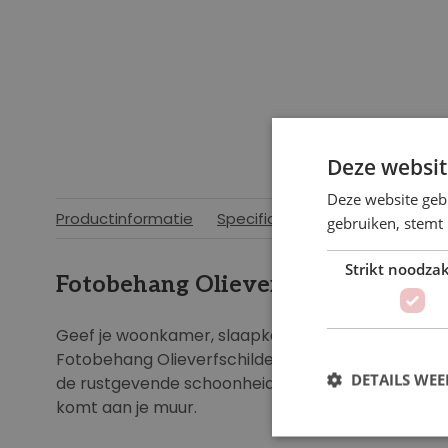
Deze websit
Deze website geb
Productinformatie
Specificaties
gebruiken, stemt
Strikt noodzak
Fotobehang Olieverfschilderij va
Geef je woonkamer, slaapkamer of kantoor een v
Fotobehang Olieverfschilderij van een Landschap
DETAILS WE
de rustgevende schoonheid van een prachtig lan
komt aan je muur.