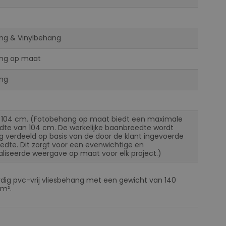
ng & Vinylbehang
ng op maat
ng
 104 cm. (Fotobehang op maat biedt een maximale
te van 104 cm. De werkelijke baanbreedte wordt
ig verdeeld op basis van de door de klant ingevoerde
eedte. Dit zorgt voor een evenwichtige en
liseerde weergave op maat voor elk project.)
ig pvc-vrij vliesbehang met een gewicht van 140
m².