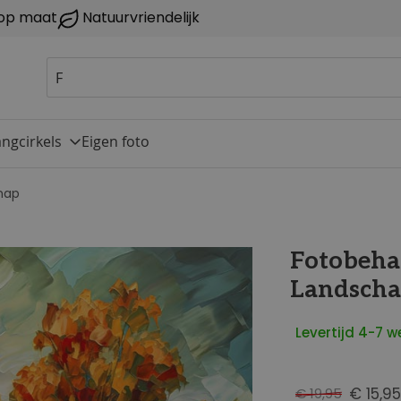
op maat
Natuurvriendelijk
ngcirkels
Eigen foto
hap
Fotobehan
Landsch
Levertijd 4-7 
€ 15,95
€ 19,95