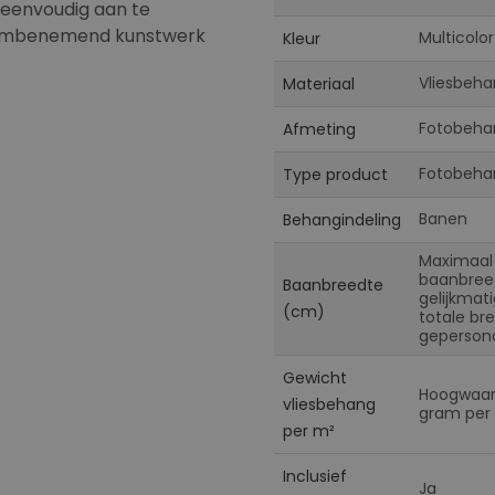
 eenvoudig aan te
adembenemend kunstwerk
Multicolor
Kleur
Vliesbeha
Materiaal
Fotobeha
Afmeting
Fotobeha
Type product
Banen
Behangindeling
Maximaal
baanbreed
Baanbreedte
gelijkmat
(cm)
totale br
gepersona
Gewicht
Hoogwaard
vliesbehang
gram per 
per m²
Inclusief
Ja