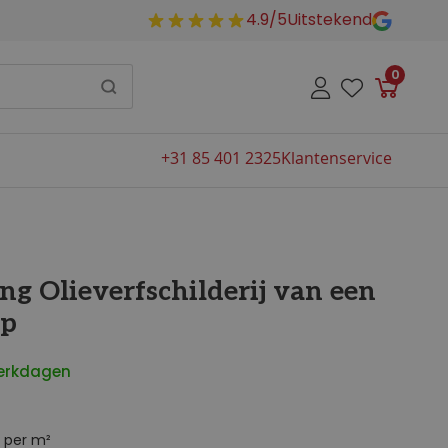
4.9/5
Uitstekend
0
Winkelw
+31 85 401 2325
Klantenservice
g Olieverfschilderij van een
ap
werkdagen
per m²