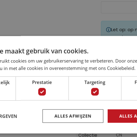
Let op: op
geretourne
e maakt gebruik van cookies.
ruikt cookies om uw gebruikerservaring te verbeteren. Door onze
 u in met alle cookies in overeenstemming met ons Cookiebeleid.
elijk
Prestatie
Targeting
F
n een Landschap
Specificaties
leugje kunst met ons
Meer
. Laat je meeslepen door
14652
Artikelnummer
informatie
ERGEVEN
ALLES AFWIJZEN
ALLES 
dschap dat tot leven
59030113
EAN
CN
Collectie