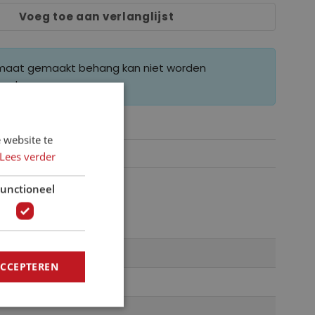
Voeg toe aan verlanglijst
 maat gemaakt behang kan niet worden
erd.
 website te
Lees verder
unctioneel
ACCEPTEREN
40255