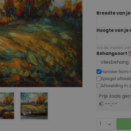
Breedte van j
Hoogte van je
Vul de maten van 
Behangsoort
Hanteer 5cm 
Spiegel afbeel
Afbeelding in 
Prijs zoals ge
€ --,--