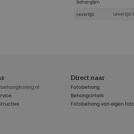
Behanglijm
Levertijd
Levertijd
ns
Direct naar
obehangkoning.nl
Fotobehang
rvice
Behangcirkels
tructies
Fotobehang van eigen fot