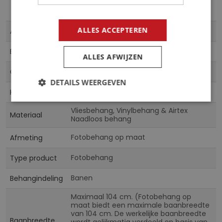
Meer
ALLES ACCEPTEREN
13893
Artikelnummer
informatie
5903011173839
EAN
ALLES AFWIJZEN
CN
Collectie
DETAILS WEERGEVEN
Multicolor
Kleur
Vliesbehang, Vinylbehang & Airtex
Materiaal
Naadloos behang
Fotobehang op maat
Afmeting
Fotobehang
Type product
Banen
Behangindeling
Maximaal 104 cm. (Fotobehang op
maat biedt een maximale baanbreedte
van 104 cm. De werkelijke baanbreedte
Baanbreedte
wordt gelijkmatig verdeeld op basis van