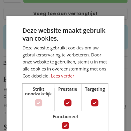
Voeg toe aan verlanglijst
Deze website maakt gebruik
Let op: op maat gemaakt behang kan niet
van cookies.
worden geretourneerd.
Deze website gebruikt cookies om uw
gebruikerservaring te verbeteren. Door
onze website te gebruiken, stemt u in met
Productinformatie
Specificaties
alle cookies in overeenstemming met ons
Cookiebeleid.
Lees verder
Fotobehang motorcross.
Strikt
Prestatie
Targeting
Fotobehang van een motorcrosser die met zijn
noodzakelijk
crossmotor door de woestijn crosst.
Het motorcross fotobehang is de perfecte aanvulling
op iedere ruimte.
Functioneel
Specificaties