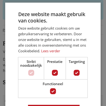
Let op: op maat gemaakt behang kan niet
worden geretourneerd.
Deze website maakt gebruik
van cookies.
Deze website gebruikt cookies om uw
Productinformatie
Specificaties
gebruikerservaring te verbeteren. Door
onze website te gebruiken, stemt u in met
Fotobehang Mistig Landschap.
alle cookies in overeenstemming met ons
Cookiebeleid.
Lees verder
Vlies fotobehang een prachtig, mistig landschap.
Dit fotobehang zorgt voor een unieke sfeer in de:
Strikt
Prestatie
Targeting
woonkamer, slaapkamer, keuken, hal, kantoor,
noodzakelijk
horecagelegenheid of iedere andere ruimte.
Specificaties
Functioneel
Meer
10137VE
Artikelnummer
informatie