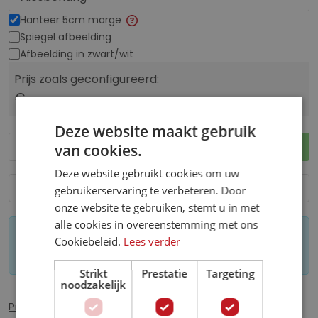
Hanteer 5cm marge
Spiegel afbeelding
Afbeelding in zwart/wit
Prijs zoals geconfigureerd:
€ --,--
Deze website maakt gebruik
In winkelwagen
van cookies.
Deze website gebruikt cookies om uw
Voeg toe aan verlanglijst
gebruikerservaring te verbeteren. Door
onze website te gebruiken, stemt u in met
alle cookies in overeenstemming met ons
Let op: op maat gemaakt behang kan niet
Cookiebeleid.
Lees verder
worden geretourneerd.
Strikt
Prestatie
Targeting
noodzakelijk
Productinformatie
Specificaties