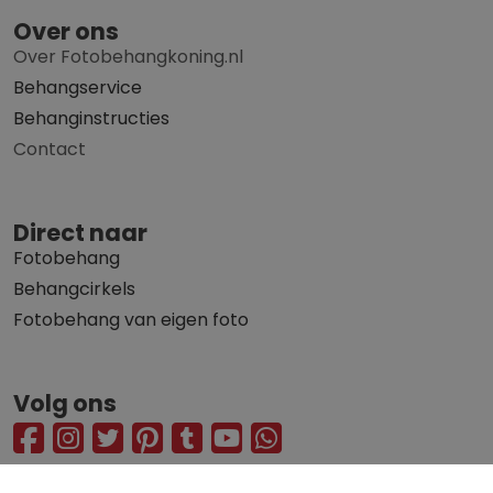
Over ons
Over Fotobehangkoning.nl
Behangservice
Behanginstructies
Contact
Direct naar
Fotobehang
Behangcirkels
Fotobehang van eigen foto
Volg ons