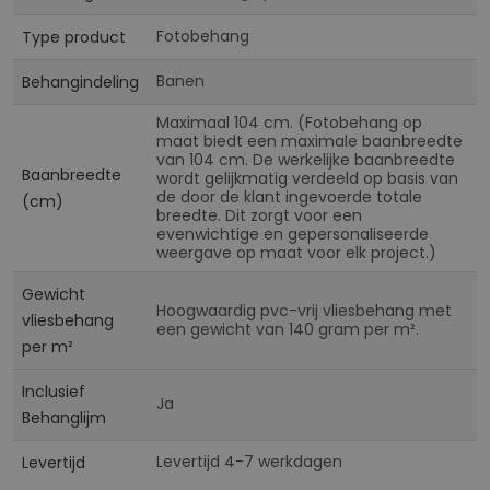
Fotobehang
Type product
Banen
Behangindeling
Maximaal 104 cm. (Fotobehang op
maat biedt een maximale baanbreedte
van 104 cm. De werkelijke baanbreedte
Baanbreedte
wordt gelijkmatig verdeeld op basis van
de door de klant ingevoerde totale
(cm)
breedte. Dit zorgt voor een
evenwichtige en gepersonaliseerde
weergave op maat voor elk project.)
Gewicht
Hoogwaardig pvc-vrij vliesbehang met
vliesbehang
een gewicht van 140 gram per m².
per m²
Inclusief
Ja
Behanglijm
Levertijd 4-7 werkdagen
Levertijd