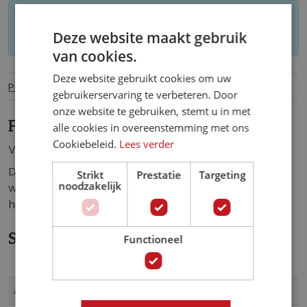
Let op: op maat gemaakt behang kan niet
Deze website maakt gebruik
worden geretourneerd.
van cookies.
Deze website gebruikt cookies om uw
Productinformatie
Specificaties
gebruikerservaring te verbeteren. Door
onze website te gebruiken, stemt u in met
Fotobehang Mandala in Red.
alle cookies in overeenstemming met ons
Cookiebeleid.
Lees verder
Vlies fotobehang een prachtige, rode mandala.
Dit fotobehang zorgt voor een unieke sfeer in de:
Strikt
Prestatie
Targeting
noodzakelijk
woonkamer, slaapkamer, keuken, hal, kantoor,
horecagelegenheid of iedere andere ruimte.
Specificaties
Functioneel
Meer
10119VE
Artikelnummer
informatie