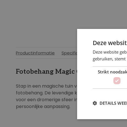
Deze websit
Deze website geb
Productinformatie
Specificaties
gebruiken, stemt
Fotobehang Magic Garden
Strikt noodzak
Stap in een magische tuin vol kleurrijke bloemen 
fotobehang. De levendige kleuren en sprookjesach
voor een dromerige sfeer in de ruimte. Op maat t
DETAILS WE
persoonlijke aanpassing.