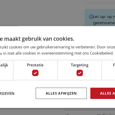
Let op: op
geretourne
e maakt gebruik van cookies.
ruikt cookies om uw gebruikerservaring te verbeteren. Door onze
 u in met alle cookies in overeenstemming met ons Cookiebeleid.
Specificaties
elijk
Prestatie
Targeting
F
en planten met dit
Meer
tige uitstraling zorgen
FTNS 1285
Artikelnummer
informatie
e bestellen voor een
ERGEVEN
ALLES AFWIJZEN
ALLES 
85955779
EAN
AG Premi
Collectie