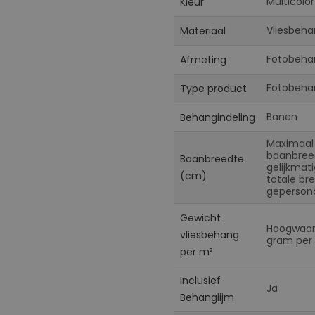
Multicolor
Kleur
Vliesbeha
Materiaal
Fotobeha
Afmeting
Fotobeha
Type product
Banen
Behangindeling
Maximaal
baanbreed
Baanbreedte
gelijkmat
(cm)
totale br
gepersona
Gewicht
Hoogwaard
vliesbehang
gram per 
per m²
Inclusief
Ja
Behanglijm