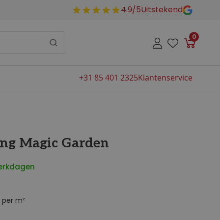
4.9/5
Uitstekend
0
Winkelw
+31 85 401 2325
Klantenservice
ng Magic Garden
werkdagen
per m²