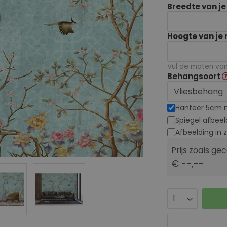
Breedte van j
Hoogte van je
Vul de maten van 
Behangsoort
Hanteer 5cm 
Spiegel afbeel
Afbeelding in 
Prijs zoals ge
€ --,--