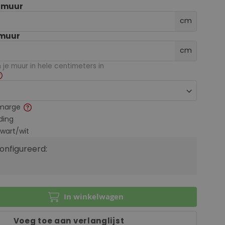
e muur
cm
 muur
cm
je muur in hele centimeters in
marge
ding
zwart/wit
configureerd:
In winkelwagen
Voeg toe aan verlanglijst