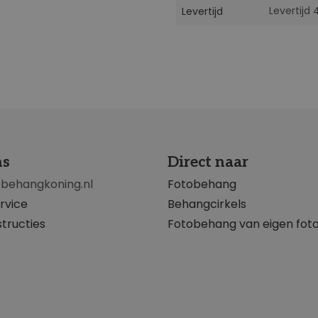
Levertijd
Levertijd
ns
Direct naar
obehangkoning.nl
Fotobehang
rvice
Behangcirkels
tructies
Fotobehang van eigen fot