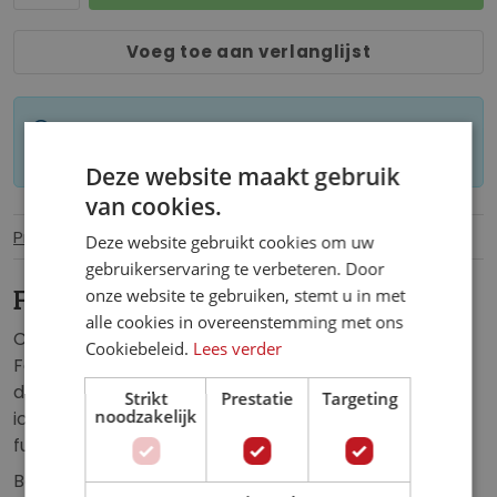
Voeg toe aan verlanglijst
Let op: op maat gemaakt behang kan niet
worden geretourneerd.
Deze website maakt gebruik
van cookies.
Productinformatie
Specificaties
Deze website gebruikt cookies om uw
gebruikerservaring te verbeteren. Door
onze website te gebruiken, stemt u in met
Fotobehang Lamborghini Neon
alle cookies in overeenstemming met ons
Creëer een sfeer van snelheid en sensatie met ons
Cookiebeleid.
Lees verder
Fotobehang Lamborghini Neon. Laat je betoveren
door het opvallende neonontwerp van deze
Strikt
Prestatie
Targeting
noodzakelijk
iconische sportwagen en voeg een vleugje
futuristische stijl toe aan je interieur.
Bestel het fotobehang op maat en geef elke kamer