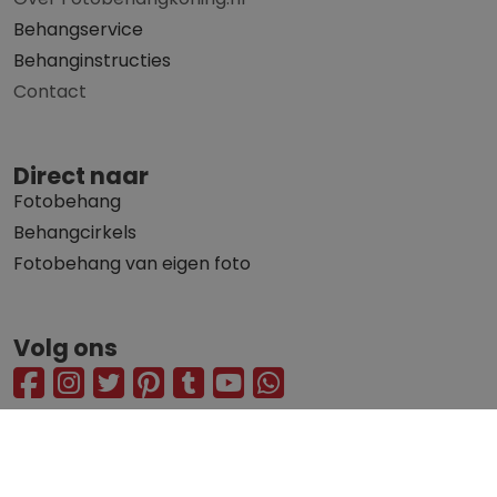
Behangservice
Behanginstructies
Contact
Direct naar
Fotobehang
Behangcirkels
Fotobehang van eigen foto
Volg ons
© 2010 - 2026 Fotobehangkoning.nl
Privacy statement
Algemene voorwaarden
Alle getoonde prijzen zijn inclusief 21% BTW