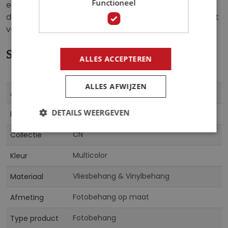
Functioneel
een uniek en gedurfd uiterlijk. Laat je inspireren door
de krachtige uitstraling van de Lamborghini en geniet
van een ruimte die bruist van energie en elegantie.
Specificaties
ALLES ACCEPTEREN
ALLES AFWIJZEN
Meer
14644
Artikelnummer
informatie
DETAILS WEERGEVEN
5903011337712
EAN
CN
Collectie
Multicolor
Kleur
Vliesbehang & Vinylbehang
Materiaal
Fotobehang op maat
Afmeting
Fotobehang
Type product