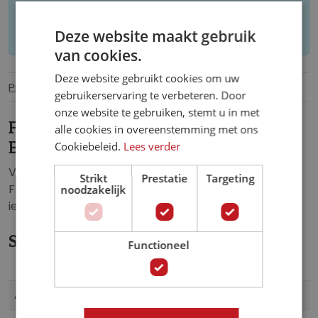
Let op: op maat gemaakt behang kan niet
Deze website maakt gebruik
worden geretourneerd.
van cookies.
Deze website gebruikt cookies om uw
Productinformatie
Specificaties
gebruikerservaring te verbeteren. Door
onze website te gebruiken, stemt u in met
Fotobehang Kunstig
alle cookies in overeenstemming met ons
Bloemenpatroon.
Cookiebeleid.
Lees verder
Vlies fotobehang van prachtig bloemenpatroon.
Strikt
Prestatie
Targeting
Fleurt de: slaapkamer, woonkamer, hal, kantoor of
noodzakelijk
iedere andere ruimte helemaal op.
Specificaties
Functioneel
Meer
039VE
Artikelnummer
informatie