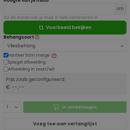
Hoogte van je muur
cm
Vul de maten van je muur in hele centimeters in
Voorbeeld bekijken
Behangsoort
Hanteer 5cm marge
Spiegel afbeelding
Afbeelding in zwart/wit
Prijs zoals geconfigureerd:
€ --,--
In winkelwagen
Voeg toe aan verlanglijst