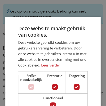
Let op: op maat gemaakt behang kan niet
worden geretourneerd.
Deze website maakt gebruik
van cookies.
Productinformatie
Specificaties
Deze website gebruikt cookies om uw
Fotobehang Karstgebergte in het
gebruikerservaring te verbeteren. Door
onze website te gebruiken, stemt u in met
dorpje Yangshuo
alle cookies in overeenstemming met ons
Duik in de sfeer van het pittoreske landschap met
Cookiebeleid.
Lees verder
Fotobehang Karstgebergte in het dorpje Yangshuo.
Verbeeld je de majestueuze karstformaties die
Strikt
Prestatie
Targeting
noodzakelijk
oprijzen boven de traditionele gebouwen van het
dorpje, en creëer een unieke ambiance in je interieur.
Ontdek de magie en bestel jouw fotobehang op maat
Functioneel
vandaag nog.