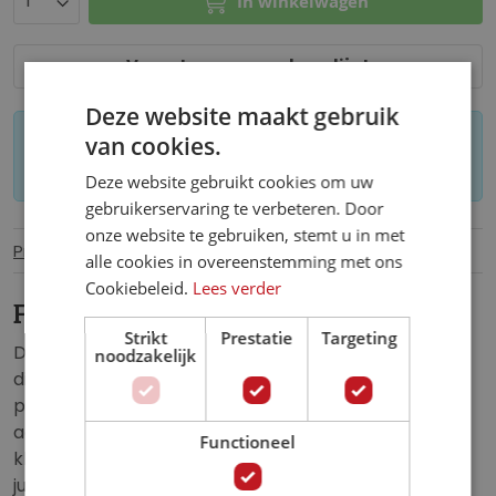
In winkelwagen
Voeg toe aan verlanglijst
Deze website maakt gebruik
van cookies.
Let op: op maat gemaakt behang kan niet
worden geretourneerd.
Deze website gebruikt cookies om uw
gebruikerservaring te verbeteren. Door
onze website te gebruiken, stemt u in met
Productinformatie
Specificaties
alle cookies in overeenstemming met ons
Cookiebeleid.
Lees verder
Fotobehang Jungle Kingdom
Strikt
Prestatie
Targeting
Dit prachtige fotobehang is bekleed met jungle
noodzakelijk
dieren. Op de voorgrond van het behang is in
prachtige waterkleuren getekend. Op de
achtergrond bevindt zich een in het wit, grijze
Functioneel
kleurenpalet. Met dit behang breng je in no-time het
jungle gevoel binnenshuis.