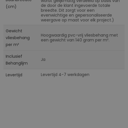
wordt gelijkmatig verdeeld op basis van
de door de klant ingevoerde totale
(cm)
breedte. Dit zorgt voor een
evenwichtige en gepersonaliseerde
weergave op maat voor elk project.)
Gewicht
Hoogwaardig pvc-vrij vliesbehang met
vliesbehang
een gewicht van 140 gram per m².
per m²
Inclusief
Ja
Behanglijm
Levertijd 4-7 werkdagen
Levertijd