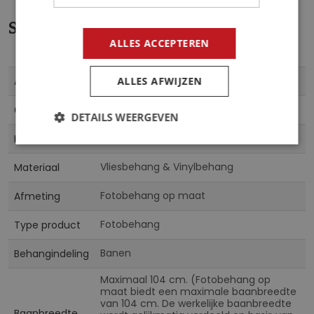
Specificaties
ALLES ACCEPTEREN
Meer
Dis-011
ALLES AFWIJZEN
Artikelnummer
informatie
CN
Collectie
DETAILS WEERGEVEN
Multicolor
Kleur
Vliesbehang & Vinylbehang
Materiaal
Fotobehang op maat
Afmeting
Fotobehang
Type product
Banen
Behangindeling
Maximaal 104 cm. (Fotobehang op
maat biedt een maximale baanbreedte
van 104 cm. De werkelijke baanbreedte
Baanbreedte