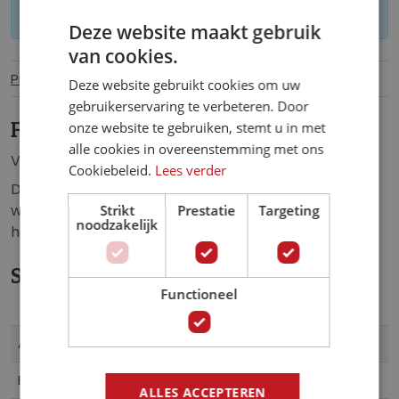
worden geretourneerd.
Deze website maakt gebruik
van cookies.
Productinformatie
Specificaties
Deze website gebruikt cookies om uw
gebruikerservaring te verbeteren. Door
onze website te gebruiken, stemt u in met
Fotobehang Houten Planken.
alle cookies in overeenstemming met ons
Vlies fotobehang van een muur van houten planken.
Cookiebeleid.
Lees verder
Dit fotobehang zorgt voor een unieke sfeer in de:
woonkamer, slaapkamer, keuken, hal, kantoor,
Strikt
Prestatie
Targeting
noodzakelijk
horecagelegenheid of iedere andere ruimte.
Specificaties
Functioneel
Meer
1012VE
Artikelnummer
informatie
5902066426587
EAN
ALLES ACCEPTEREN