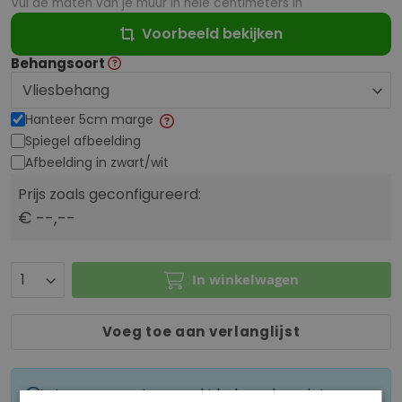
Vul de maten van je muur in hele centimeters in
Voorbeeld bekijken
Behangsoort
Hanteer 5cm marge
Spiegel afbeelding
Afbeelding in zwart/wit
Prijs zoals geconfigureerd:
€ --,--
In winkelwagen
Voeg toe aan verlanglijst
Let op: op maat gemaakt behang kan niet