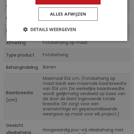
CN
Collectie
ALLES AFWIJZEN
Multicolor
Kleur
DETAILS WEERGEVEN
Vliesbehang & Vinylbehang
Materiaal
Fotobehang op maat
Afmeting
Fotobehang
Type product
Banen
Behangindeling
Maximaal 104 cm. (Fotobehang op
maat biedt een maximale baanbreedte
van 104 cm. De werkelijke baanbreedte
Baanbreedte
wordt gelijkmatig verdeeld op basis van
de door de klant ingevoerde totale
(cm)
breedte. Dit zorgt voor een
evenwichtige en gepersonaliseerde
weergave op maat voor elk project.)
Gewicht
Hoogwaardig pvc-vrij vliesbehang met
vliesbehang