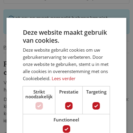
Let op: op maat gemaakt behang kan niet
worden geretourneerd.
Deze website maakt gebruik
van cookies.
Productinformatie
Specificaties
Deze website gebruikt cookies om uw
gebruikerservaring te verbeteren. Door
Fotobehang honden en katten
onze website te gebruiken, stemt u in met
alle cookies in overeenstemming met ons
collage.
Cookiebeleid.
Lees verder
Vliesbehang van een collage vol met grappige
honden en katten.
Strikt
Prestatie
Targeting
noodzakelijk
Dit fotobehang zorgt voor een unieke uitstraling in de:
kinderkamer, babykamer, woonkamer, slaapkamer,
keuken, horecagelegenheid, hal, school, kantoor of
Functioneel
iedere andere ruimte.