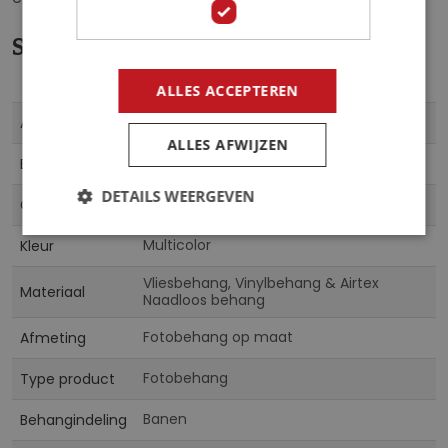
Specificaties
ALLES ACCEPTEREN
Meer
FBKFT-448896
Artikelnummer
informatie
ALLES AFWIJZEN
5905451914973
EAN
DETAILS WEERGEVEN
Fotobehangkoning
Collectie
Multicolor
Kleur
Vliesbehang, Vinylbehang & Airtex
Materiaal
Naadloos behang
Fotobehang op maat
Afmeting
Fotobehang
Type product
Banen
Behangindeling