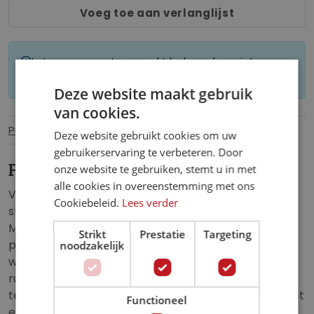
Voeg toe aan verlanglijst
Let op: op maat gemaakt behang kan niet
worden geretourneerd.
Deze website maakt gebruik
van cookies.
Productinformatie
Specificaties
Deze website gebruikt cookies om uw
gebruikerservaring te verbeteren. Door
Fotobehang Hintersee Magie
onze website te gebruiken, stemt u in met
alle cookies in overeenstemming met ons
Voeg een vleugje magie toe aan je woonkamer,
Cookiebeleid.
Lees verder
slaapkamer of kantoor met Fotobehang Hintersee
Magie. Laat je betoveren door de schilderachtige
Strikt
Prestatie
Targeting
pracht van een idyllisch meer omgeven door
noodzakelijk
weelderig groen en majestueuze bergen. Ervaar de
rust en sereniteit van deze betoverende omgeving
terwijl je wordt meegevoerd naar een wereld van rust
Functioneel
en schoonheid.