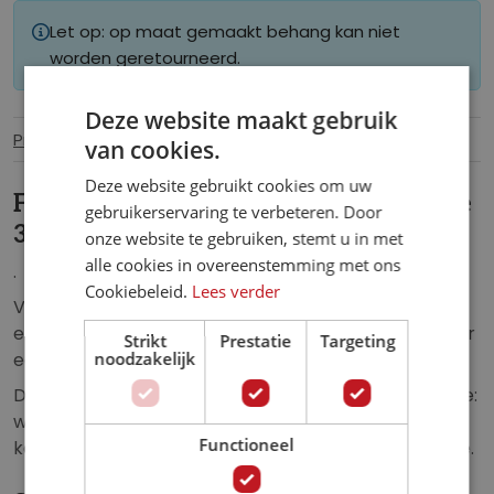
Let op: op maat gemaakt behang kan niet
worden geretourneerd.
Deze website maakt gebruik
Productinformatie
Specificaties
van cookies.
Deze website gebruikt cookies om uw
Fotobehang Grot met uitzicht op Zee
gebruikerservaring te verbeteren. Door
3D
onze website te gebruiken, stemt u in met
alle cookies in overeenstemming met ons
.
Cookiebeleid.
Lees verder
Vlies fotobehang van het uitzicht op de zee, vanuit
een grot gezien. Het uitzicht vanuit de grot zorgt voor
Strikt
Prestatie
Targeting
een geweldig, 3D effect.
noodzakelijk
Dit fotobehang zorgt voor een unieke uitstraling in de:
woonkamer, slaapkamer, kinderkamer, keuken, hal,
Functioneel
kantoor, horecagelegenheid of iedere andere ruimte.