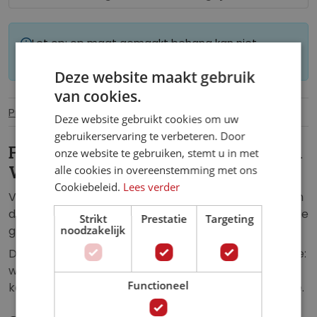
Let op: op maat gemaakt behang kan niet
worden geretourneerd.
Deze website maakt gebruik
van cookies.
Productinformatie
Specificaties
Deze website gebruikt cookies om uw
gebruikerservaring te verbeteren. Door
Fotobehang Grot met uitzicht op een
onze website te gebruiken, stemt u in met
alle cookies in overeenstemming met ons
Waterval 3D.
Cookiebeleid.
Lees verder
Vlies fotobehang van het uitzicht van een waterval in
de jungle, vanuit een grot gezien. Het uitzicht vanuit de
Strikt
Prestatie
Targeting
grot zorgt voor een geweldig, 3D effect.
noodzakelijk
Dit fotobehang zorgt voor een unieke uitstraling in de:
woonkamer, slaapkamer, kinderkamer, keuken, hal,
Functioneel
kantoor, horecagelegenheid of iedere andere ruimte.