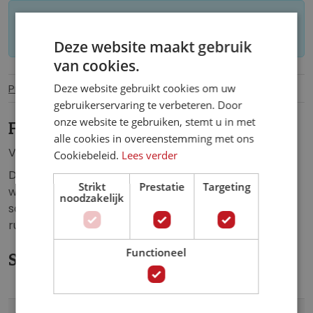
Let op: op maat gemaakt behang kan niet
worden geretourneerd.
Deze website maakt gebruik
van cookies.
Productinformatie
Specificaties
Deze website gebruikt cookies om uw
gebruikerservaring te verbeteren. Door
onze website te gebruiken, stemt u in met
Fotobehang Graffiti Muur.
alle cookies in overeenstemming met ons
Vliesbehang van moderne straatkunst.
Cookiebeleid.
Lees verder
Dit fotobehang is een echte blinkvanger in de:
Strikt
Prestatie
Targeting
woonkamer, slaapkamer, kinderkamer, kantoor, hal,
noodzakelijk
school, horecagelegenheid, keuken of iedere andere
ruimte.
Functioneel
Specificaties
Meer
10517VE
Artikelnummer