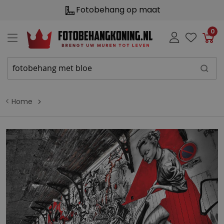
g op maat
Natuurvrien
0
Win
Home