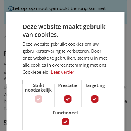
Let op: op maat gemaakt behang kan niet
worden geretourneerd.
Deze website maakt gebruik
van cookies.
Productinformatie
Specificaties
Deze website gebruikt cookies om uw
gebruikerservaring te verbeteren. Door
Fotobehang gouden gebouw 3D.
onze website te gebruiken, stemt u in met
Vlies fotobehang van een abstract, gouden, stalen
alle cookies in overeenstemming met ons
gebouw. De sprankelende, gouden kogels zorgen
Cookiebeleid.
Lees verder
voor diepte en voor een geweldig 3D effect
Strikt
Prestatie
Targeting
Dit fotobehang zorgt voor een unieke uitstraling in de:
noodzakelijk
woonkamer, slaapkamer, kinderkamer, hal,
horecagelegenheid, keuken, kantoor of iedere andere
ruimte.
Functioneel
Specificaties