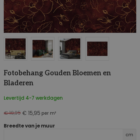
NaN
Fotobehang Gouden Bloemen en
Bladeren
Levertijd 4-7 werkdagen
€ 19,95
€ 15,95
per m²
Breedte van je muur
cm