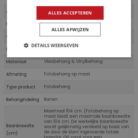
Meer
13651
Artikelnummer
ALLES ACCEPTEREN
informatie
5903011110421
EAN
ALLES AFWIJZEN
CN
Collectie
DETAILS WEERGEVEN
Multicolor
Kleur
Vliesbehang & Vinylbehang
Materiaal
Fotobehang op maat
Afmeting
Fotobehang
Type product
Banen
Behangindeling
Maximaal 104 cm. (Fotobehang op
maat biedt een maximale baanbreedte
van 104 cm. De werkelijke baanbreedte
Baanbreedte
wordt gelijkmatig verdeeld op basis van
de door de klant ingevoerde totale
(cm)
breedte. Dit zorgt voor een