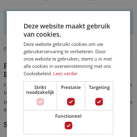
Let op: op maat gemaakt behang kan niet
Deze website maakt gebruik
worden geretourneerd.
van cookies.
Deze website gebruikt cookies om uw
Productinformatie
Specificaties
gebruikerservaring te verbeteren. Door
onze website te gebruiken, stemt u in met
Fotobehang Gouden Bloemen en
alle cookies in overeenstemming met ons
Cookiebeleid.
Lees verder
Bladeren
Fotobehang van prachtige, goudkleurige bloemen en
Strikt
Prestatie
Targeting
bladeren.
noodzakelijk
Het fotobehang van de gouden bloemen en bladeren
is de perfecte aanvulling op iedere ruimte.
Functioneel
Specificaties