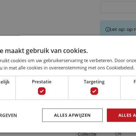
Let op: op
geretourne
e maakt gebruik van cookies.
ruikt cookies om uw gebruikerservaring te verbeteren. Door onze
 u in met alle cookies in overeenstemming met ons Cookiebeleid.
elijk
Prestatie
Targeting
F
Specificaties
 in smaragd.
Meer
10121VE
Artikelnummer
informatie
ERGEVEN
ALLES AFWIJZEN
ALLES 
: woonkamer, slaapkamer,
59020667
EAN
e andere ruimte.
CN
Collectie