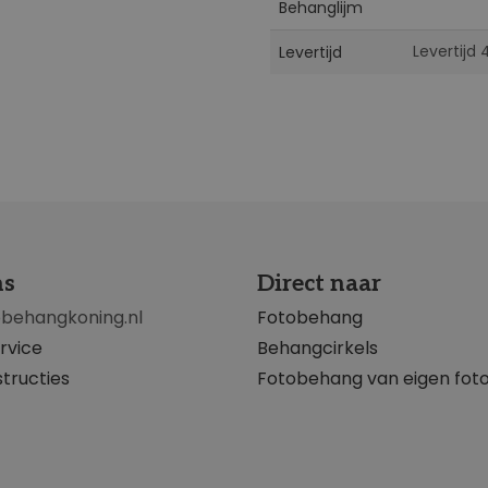
Behanglijm
Levertijd
Levertijd
ns
Direct naar
obehangkoning.nl
Fotobehang
rvice
Behangcirkels
tructies
Fotobehang van eigen fot