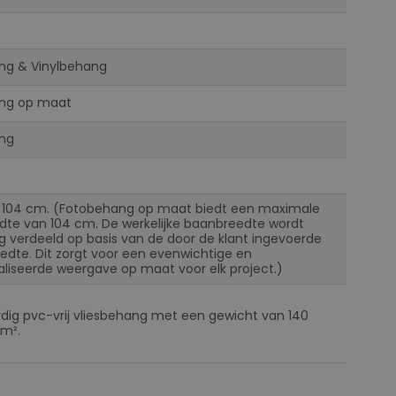
ng & Vinylbehang
ng op maat
ng
 104 cm. (Fotobehang op maat biedt een maximale
te van 104 cm. De werkelijke baanbreedte wordt
ig verdeeld op basis van de door de klant ingevoerde
eedte. Dit zorgt voor een evenwichtige en
liseerde weergave op maat voor elk project.)
ig pvc-vrij vliesbehang met een gewicht van 140
m².