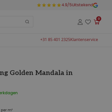
4.9/5
Uitstekend
0
Winkelw
+31 85 401 2325
Klantenservice
ng Golden Mandala in
werkdagen
per m²