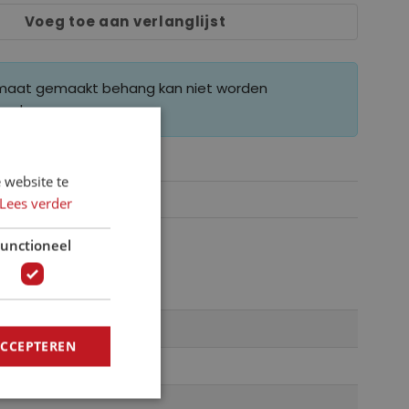
Voeg toe aan verlanglijst
 maat gemaakt behang kan niet worden
erd.
 website te
Lees verder
unctioneel
ACCEPTEREN
15810