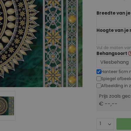
Breedte van j
Hoogte van je
Vul de maten van 
Behangsoort
Hanteer 5cm 
Spiegel afbeel
Afbeelding in 
Prijs zoals ge
€ --,--