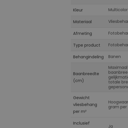
Multicolor
Kleur
Vliesbeha
Materiaal
Fotobeha
Afmeting
Fotobeha
Type product
Banen
Behangindeling
Maximaal
baanbreed
Baanbreedte
gelijkmat
(cm)
totale br
gepersona
Gewicht
Hoogwaard
vliesbehang
gram per 
per m²
Inclusief
Ja