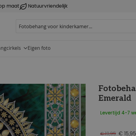
op maat
Natuurvriendelijk
ngcirkels
Eigen foto
Fotobeha
Emerald
Levertijd 4-7 
€ 15,95
€ 19,95