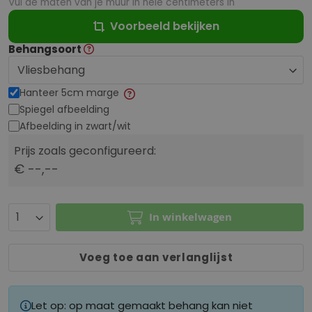
Vul de maten van je muur in hele centimeters in
Voorbeeld bekijken
Behangsoort
Hanteer 5cm marge
Spiegel afbeelding
Afbeelding in zwart/wit
Prijs zoals geconfigureerd:
€ --,--
In winkelwagen
Voeg toe aan verlanglijst
Let op: op maat gemaakt behang kan niet