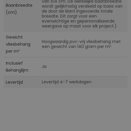
van 104 cm. De werkelijke baanbreedte
Baanbreedte
wordt gelijkmatig verdeeld op basis van
de door de klant ingevoerde totale
(cm)
breedte. Dit zorgt voor een
evenwichtige en gepersonaliseerde
weergave op maat voor elk project.)
Gewicht
Hoogwaardig pvc-vrij vliesbehang met
vliesbehang
een gewicht van 140 gram per m².
per m²
Inclusief
Ja
Behanglijm
Levertijd 4-7 werkdagen
Levertijd