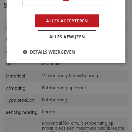
Specificaties
ALLES ACCEPTEREN
Meer
031VE
Artikelnummer
informatie
ALLES AFWIJZEN
5903014834669
EAN
CN
DETAILS WEERGEVEN
Collectie
Multicolor
Kleur
Vliesbehang & Vinylbehang
Materiaal
Fotobehang op maat
Afmeting
Fotobehang
Type product
Banen
Behangindeling
Maximaal 104 cm. (Fotobehang op
maat biedt een maximale baanbreedte