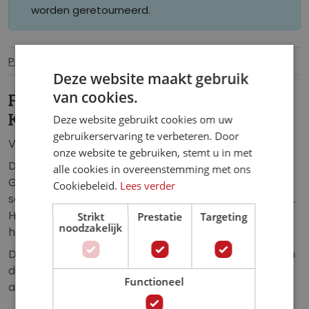
worden geretourneerd.
Productinformatie
Specificaties
Deze website maakt gebruik
van cookies.
Fotobehang De Kus van Gustav
Klimt
Deze website gebruikt cookies om uw
gebruikerservaring te verbeteren. Door
Vlies fotobehang van het schilderij: De Kus.
onze website te gebruiken, stemt u in met
De kus is een schilderij dat de Oostenrijkse schilder
alle cookies in overeenstemming met ons
Gustav Klimt in de periode 1907-1908 maakte. Het
Cookiebeleid.
Lees verder
schilderij werd in de flowerpowertijd wereldberoemd.
Het schilderij toont een grote man die een vrouw op
Strikt
Prestatie
Targeting
noodzakelijk
haar wang kust.
Dit fotobehang zorgt voor een moderne uitstraling in
de: woonkamer, slaapkamer, hal, kantoor of elke
Functioneel
andere ruimte.